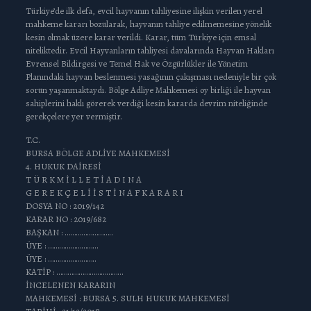
Türkiye’de ilk defa, evcil hayvanın tahliyesine ilişkin verilen yerel
mahkeme kararı bozularak, hayvanın tahliye edilmemesine yönelik
kesin olmak üzere karar verildi. Karar, tüm Türkiye için emsal
niteliktedir. Evcil Hayvanların tahliyesi davalarında Hayvan Hakları
Evrensel Bildirgesi ve Temel Hak ve Özgürlükler ile Yönetim
Planındaki hayvan beslenmesi yasağının çakışması nedeniyle bir çok
sorun yaşanmaktaydı. Bölge Adliye Mahkemesi oy birliği ile hayvan
sahiplerini haklı görerek verdiği kesin kararda devrim niteliğinde
gerekçelere yer vermiştir.
T.C.
BURSA BÖLGE ADLİYE MAHKEMESİ
4. HUKUK DAİRESİ
T Ü R K M İ L L E T İ A D I N A
G E R E K Ç E L İ İ S T İ N A F K A R A R I
DOSYA NO : 2019/142
KARAR NO : 2019/682
BAŞKAN : ……………………..
ÜYE : ………………………
ÜYE : ……………………..
KATİP : ………………………………
İNCELENEN KARARIN
MAHKEMESİ : BURSA 5. SULH HUKUK MAHKEMESİ