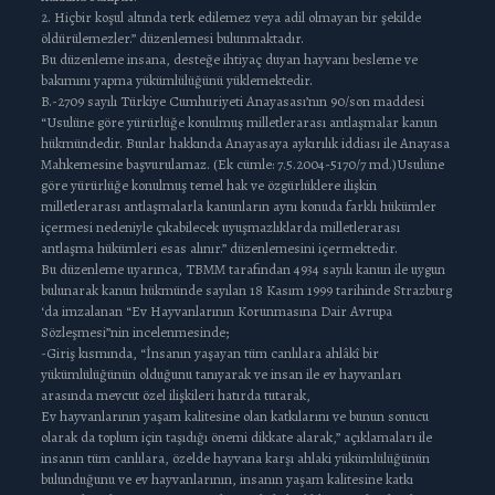
2. Hiçbir koşul altında terk edilemez veya adil olmayan bir şekilde
öldürülemezler.” düzenlemesi bulunmaktadır.
Bu düzenleme insana, desteğe ihtiyaç duyan hayvanı besleme ve
bakımını yapma yükümlülüğünü yüklemektedir.
B.-2709 sayılı Türkiye Cumhuriyeti Anayasası’nın 90/son maddesi
“Usulüne göre yürürlüğe konulmuş milletlerarası antlaşmalar kanun
hükmündedir. Bunlar hakkında Anayasaya aykırılık iddiası ile Anayasa
Mahkemesine başvurulamaz. (Ek cümle: 7.5.2004-5170/7 md.)Usulüne
göre yürürlüğe konulmuş temel hak ve özgürlüklere ilişkin
milletlerarası antlaşmalarla kanunların aynı konuda farklı hükümler
içermesi nedeniyle çıkabilecek uyuşmazlıklarda milletlerarası
antlaşma hükümleri esas alınır.” düzenlemesini içermektedir.
Bu düzenleme uyarınca, TBMM tarafından 4934 sayılı kanun ile uygun
bulunarak kanun hükmünde sayılan 18 Kasım 1999 tarihinde Strazburg
‘da imzalanan “Ev Hayvanlarının Korunmasına Dair Avrupa
Sözleşmesi”nin incelenmesinde;
-Giriş kısmında, “İnsanın yaşayan tüm canlılara ahlâkî bir
yükümlülüğünün olduğunu tanıyarak ve insan ile ev hayvanları
arasında mevcut özel ilişkileri hatırda tutarak,
Ev hayvanlarının yaşam kalitesine olan katkılarını ve bunun sonucu
olarak da toplum için taşıdığı önemi dikkate alarak,” açıklamaları ile
insanın tüm canlılara, özelde hayvana karşı ahlaki yükümlülüğünün
bulunduğunu ve ev hayvanlarının, insanın yaşam kalitesine katkı