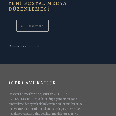
YENİ SOSYAL MEDYA
DÜZENLEMESİ
Read more
Comments are closed.
İŞERİ AVUKATLIK
İstanbul’un merkezinde, kurulan ZAFER İŞERİ
AVUKATLIK BÜROSU, kurulduğu günden bu yana
dinamik ve deneyimli ekibiyle müvekkillerinin hukuksal
hak ve menfaatlerini, hukukun üstünlüğü ve evrensel
hukuk nosyonuna sahip şekilde, meslek kuralları ve