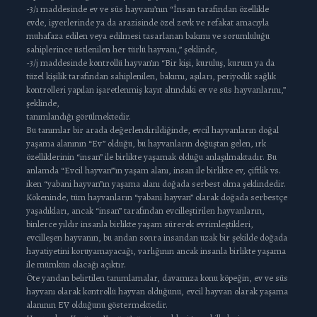
-3/ı maddesinde ev ve süs hayvanı’nın “İnsan tarafından özellikle
evde, işyerlerinde ya da arazisinde özel zevk ve refakat amacıyla
muhafaza edilen veya edilmesi tasarlanan bakımı ve sorumluluğu
sahiplerince üstlenilen her türlü hayvanı,” şeklinde,
-3/j maddesinde kontrollü hayvan’ın “Bir kişi, kuruluş, kurum ya da
tüzel kişilik tarafından sahiplenilen, bakımı, aşıları, periyodik sağlık
kontrolleri yapılan işaretlenmiş kayıt altındaki ev ve süs hayvanlarını,”
şeklinde,
tanımlandığı görülmektedir.
Bu tanımlar bir arada değerlendirildiğinde, evcil hayvanların doğal
yaşama alanının “Ev” olduğu, bu hayvanların doğuştan gelen, ırk
özelliklerinin “insan” ile birlikte yaşamak olduğu anlaşılmaktadır. Bu
anlamda “Evcil hayvan”’ın yaşam alanı, insan ile birlikte ev, çiftlik vs.
iken “yabani hayvan”ın yaşama alanı doğada serbest olma şeklindedir.
Kökeninde, tüm hayvanların “yabani hayvan” olarak doğada serbestçe
yaşadıkları, ancak “insan” tarafından evcilleştirilen hayvanların,
binlerce yıldır insanla birlikte yaşam sürerek evrimleştikleri,
evcilleşen hayvanın, bu andan sonra insandan uzak bir şekilde doğada
hayatiyetini koruyamayacağı, varlığının ancak insanla birlikte yaşama
ile mümkün olacağı açıktır.
Öte yandan belirtilen tanımlamalar, davamıza konu köpeğin, ev ve süs
hayvanı olarak kontrollü hayvan olduğunu, evcil hayvan olarak yaşama
alanının EV olduğunu göstermektedir.