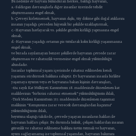
Bu nedenle ev hayvanı bulunduran herkes, baktığı hayvanın,
a.-Saldırgan davranışlarla diğer insanlar üzerinde tehdit
oluşturmasına engel olmak,
b.-Çevreyi kirletmemek, hayvanın dışkı, tüy dökme gibi doğal atıklarını
insanın yaşadığı çevreden hijyenik bir şekilde uzaklaştırmak,
c.-Hayvanın havlayarak vs. şekilde gürültü kirliliği yapmasına engel
olmak,
d.-Hayvanın yaşadığı ortamın pis tutularak koku kirliliği yaşanmasına
engel olmak,
ve burada sayılamayan benzer şekillerde hayvanın çevrede zarar
oluşturması ve rahatsızlık vermesine engel olmak yükümlülüğü
altındadır.
İnsanlar toplumsal yaşam içerisinde rahatsız edilmeden kendi
yaşamını sürdürmek hakkına sahiptir. Ev hayvanının insanla birlikte
yaşamaya uyumu veya ev hayvanına bakan kişinin davranışları,
-634 sayılı Kat Mülkiyeti Kanunu’nun 18. maddesinde düzenlenen kat
maliklerinin “birbirini rahatsız etmemek” yükümlülüğünün ihlali,
-Türk Medeni Kanunu’nun 737. maddesinde düzenlenen taşınmaz
malikinin “Komşusuna zarar verecek davranışlardan kaçınma”
yükümlülüğünün ihlali,
boyutuna ulaştığı takdirde, çevrede yaşayan insanların hakları ile
hayvanın hakları çelişir. Bu durumda hukuk, çelişen haklardan insanın
güvenlik ve rahatsız edilmeme hakkını üstün tutmalı ve hayvanın,
uyum sağlayamamış ise toplumsal yaşamdan, hayvanın bakımını