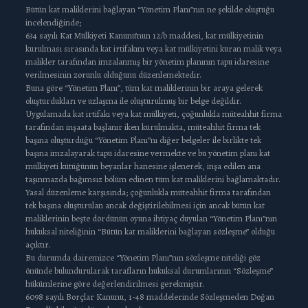
Bütün kat maliklerini bağlayan “Yönetim Planı”nın ne şekilde oluştuğu
incelendiğinde;
634 sayılı Kat Mülkiyeti Kanunu’nun 12/b maddesi, kat mülkiyetinin
kurulması sırasında kat irtifakını veya kat mülkiyetini kuran malik veya
malikler tarafından imzalanmış bir yönetim planının tapu idaresine
verilmesinin zorunlu olduğunu düzenlemektedir.
Buna göre “Yönetim Planı”, tüm kat maliklerinin bir araya gelerek
oluşturdukları ve uzlaşma ile oluşturulmuş bir belge değildir.
Uygulamada kat irtifakı veya kat mülkiyeti, çoğunlukla müteahhit firma
tarafından inşaata başlanır iken kurulmakta, müteahhit firma tek
başına oluşturduğu “Yönetim Planı”nı diğer belgeler ile birlikte tek
başına imzalayarak tapu idaresine vermekte ve bu yönetim planı kat
mülkiyeti kütüğünün beyanlar hanesine işlenerek, inşa edilen ana
taşınmazda bağımsız bölüm edinen tüm kat maliklerini bağlamaktadır.
Yasal düzenleme karşısında; çoğunlukla müteahhit firma tarafından
tek başına oluşturulan ancak değiştirilebilmesi için ancak bütün kat
maliklerinin beşte dördünün oyuna ihtiyaç duyulan “Yönetim Planı”nın
hukuksal niteliğinin “Bütün kat maliklerini bağlayan sözleşme” olduğu
açıktır.
Bu durumda dairemizce “Yönetim Planı”nın sözleşme niteliği göz
önünde bulundurularak tarafların hukuksal durumlarının “Sözleşme”
hükümlerine göre değerlendirilmesi gerekmiştir.
6098 sayılı Borçlar Kanunu, 1-48 maddelerinde Sözleşmeden Doğan