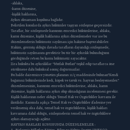
-ahlaka,
-kamu düzenine,
-kişilik haklarına,
Aykırı olmaması koşuluna bağlıdır.
Belirtilen konularda aykırı hükümler taşıyan sözleşme geçersizdir.
Taraflar, bir sözleşmede kanunun emredici hükümlerine, ahlaka,
kamu düzenine, kişilik haklarına aykırı düzenlemeler var ise bu
düzenlemelerin hükümsüz sayılması için hakime başvurabilirler.
Hakim, görmüş olduğu davada tarafların dayandığı sözleşmede,
hükümsüz sayılmasını gerektirir bu tür bir aykırılık bulunduğunu
gördüğünde re’sen bu kısmı hükümsüz sayacaktır.
Zira hukukta bu aykırılıklar “Mutlak Butlan” teşkil edip taraflarca öne
sürülmese dahi hukuksal sonuç doğurmazlar.
Bu halde dairemizce yönetim planının 11/ç maddesinde bulunan”Kendi
bağımsız bölümlerinde kedi, köpek ve tavuk vs. hayvan besleyemezler.”
düzenlemesinin, kanunun emredici hükümlerine, ahlaka, kamu
düzenine, kişilik haklarına aykırı olup olmadığının incelenmesi gerekir.
Kişilik haklarının neler olduğu Temel Hak ve Özgürlükler kavramı ile
ilintilidir. Kanunda açıkça Temel Hak ve Özgürlükler ifadesine yer
verilmemiş olsa dahi, temel hak ve özgürlüklerin, kişilik hakları
kavramına dahil olduğu, sözleşmelerin temel hak ve özgürlüklere
aykırı olamayacağı açıktır.
HAYVAN HAKLARI KONUSUNDA DÜZENLEMELER :
A.-Birleşmiş Milletler Eğitim, Bilim ve Kültür Örgütü UNESCO