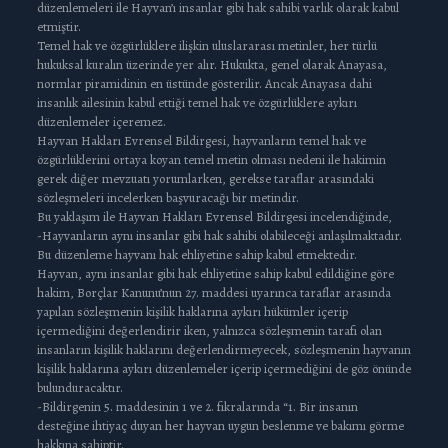
düzenlemeleri ile Hayvan’ı insanlar gibi hak sahibi varlık olarak kabul
etmiştir.
Temel hak ve özgürlüklere ilişkin uluslararası metinler, her türlü
hukuksal kuralın üzerinde yer alır. Hukukta, genel olarak Anayasa,
normlar piramidinin en üstünde gösterilir. Ancak Anayasa dahi
insanlık ailesinin kabul ettiği temel hak ve özgürlüklere aykırı
düzenlemeler içeremez.
Hayvan Hakları Evrensel Bildirgesi, hayvanların temel hak ve
özgürlüklerini ortaya koyan temel metin olması nedeni ile hakimin
gerek diğer mevzuatı yorumlarken, gerekse taraflar arasındaki
sözleşmeleri incelerken başvuracağı bir metindir.
Bu yaklaşım ile Hayvan Hakları Evrensel Bildirgesi incelendiğinde,
-Hayvanların aynı insanlar gibi hak sahibi olabileceği anlaşılmaktadır.
Bu düzenleme hayvanı hak ehliyetine sahip kabul etmektedir.
Hayvan, aynı insanlar gibi hak ehliyetine sahip kabul edildiğine göre
hakim, Borçlar Kanunu’nun 27. maddesi uyarınca taraflar arasında
yapılan sözleşmenin kişilik haklarına aykırı hükümler içerip
içermediğini değerlendirir iken, yalnızca sözleşmenin tarafı olan
insanların kişilik haklarını değerlendirmeyecek, sözleşmenin hayvanın
kişilik haklarına aykırı düzenlemeler içerip içermediğini de göz önünde
bulunduracaktır.
-Bildirgenin 5. maddesinin 1 ve 2. fıkralarında “1. Bir insanın
desteğine ihtiyaç duyan her hayvan uygun beslenme ve bakımı görme
hakkına sahiptir.