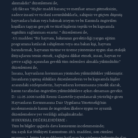
alınmalıdır.” düzenlemesi ile,
-(d) fıkrası “Hiçbir maddî kazanç ve menfaat amacı gütmeksizin,
sadece insanî ve vicdanî sorumluluklarla, sahipsiz ve güçten düşmüş
hayvanlara bakan veya bakmak isteyen ve bu Kanunda öngörülen
koşulları taşıyan gerçek ve tüzel kişilerin teşviki ve bu kapsamda
eşgüdüm sağlanması esastır. ” düzenlemesi ile,
-5/1 maddesi “Bir hayvanı, bakımının gerektirdiği yaygın eğitim
programına katılarak sahiplenen veya ona bakan kişi, hayvanı
barındırmak, hayvanın türüne ve üreme yöntemine uygun olan etolojik
ihtiyaçlarını temin etmek, sağlığına dikkat etmek, insan, hayvan ve
çevre sağlığı açısından gerekli tüm önlemleri almakla yükümlüdür.”
düzenlemesi ile,
İnsana, hayvanların korunması yönünden yükümlülükler yüklemiştir.
İnsanların yapmış oldukları düzenlemelerin ve bu kapsamda kişiler
arasındaki sözleşmelerin, hayvanların korunmasına yönelik olarak,
kanun tarafından öngörülen yükümlülüklere aykırı olmaması gerekir.
D.- 12.05.2006 tarihli Resmi Gazete’de yayımlanarak yürürlüğe giren
Hayvanların Korunmasına Dair Uygulama Yönetmeliği’nin
incelenmesinde kanun ile öngörülen ilkelere uygun ve ayrıntılı
düzenlemelere yer verildiği anlaşılmaktadır.
HUKUKSAL DEĞERLENDİRME :
Tüm bu bilgiler ışığında dava konusunun incelenmesinde;
634 sayılı Kat Mülkiyeti Kanunu’nun 28/1. maddesi, son cümlesi
uyarınca “…bütün kat maliklerini bağlayan bir sözleşme hükmünde olan