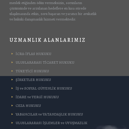
meslek etiğinden ödün vermeksizin, sorunların
çözümünde ve arzulanan hedeflere en kısa sürede
ulaşılmasında etkin, zoru başaran ve yaratıcı bir avukatlık
ve hukuki danışmanlık hizmeti vermektedir.
UZMANLIK ALANLARIMIZ
İCRA-İFLAS HUKUKU
ULUSLARARASI TİCARET HUKUKU
TÜKETİCİ HUKUKU
ŞİRKETLER HUKUKU
İŞ ve SOSYAL GÜVENLİK HUKUKU
İDARE ve VERGİ HUKUKU
CEZA HUKUKU
YABANCILAR ve VATANDAŞLIK HUKUKU
ULUSLARARASI İŞLEMLER ve UYUŞMAZLIK