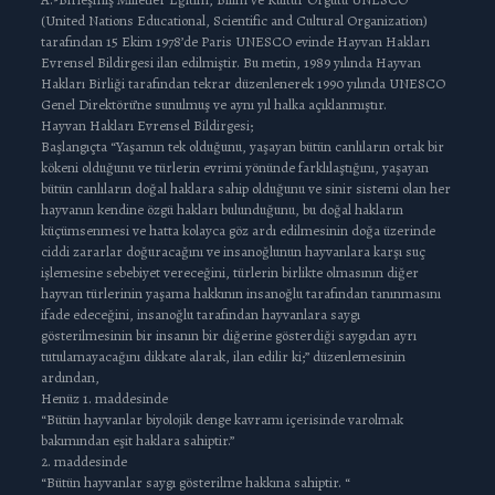
(United Nations Educational, Scientific and Cultural Organization)
tarafından 15 Ekim 1978’de Paris UNESCO evinde Hayvan Hakları
Evrensel Bildirgesi ilan edilmiştir. Bu metin, 1989 yılında Hayvan
Hakları Birliği tarafından tekrar düzenlenerek 1990 yılında UNESCO
Genel Direktörü’ne sunulmuş ve aynı yıl halka açıklanmıştır.
Hayvan Hakları Evrensel Bildirgesi;
Başlangıçta “Yaşamın tek olduğunu, yaşayan bütün canlıların ortak bir
kökeni olduğunu ve türlerin evrimi yönünde farklılaştığını, yaşayan
bütün canlıların doğal haklara sahip olduğunu ve sinir sistemi olan her
hayvanın kendine özgü hakları bulunduğunu, bu doğal hakların
küçümsenmesi ve hatta kolayca göz ardı edilmesinin doğa üzerinde
ciddi zararlar doğuracağını ve insanoğlunun hayvanlara karşı suç
işlemesine sebebiyet vereceğini, türlerin birlikte olmasının diğer
hayvan türlerinin yaşama hakkının insanoğlu tarafından tanınmasını
ifade edeceğini, insanoğlu tarafından hayvanlara saygı
gösterilmesinin bir insanın bir diğerine gösterdiği saygıdan ayrı
tutulamayacağını dikkate alarak, ilan edilir ki;” düzenlemesinin
ardından,
Henüz 1. maddesinde
“Bütün hayvanlar biyolojik denge kavramı içerisinde varolmak
bakımından eşit haklara sahiptir.”
2. maddesinde
“Bütün hayvanlar saygı gösterilme hakkına sahiptir. “