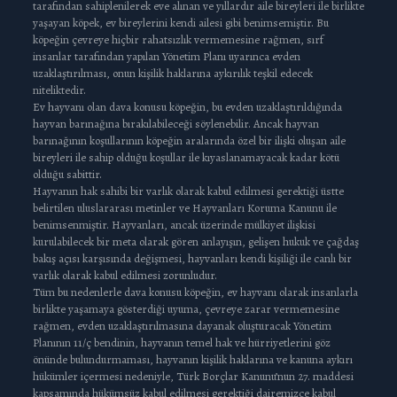
tarafından sahiplenilerek eve alınan ve yıllardır aile bireyleri ile birlikte
yaşayan köpek, ev bireylerini kendi ailesi gibi benimsemiştir. Bu
köpeğin çevreye hiçbir rahatsızlık vermemesine rağmen, sırf
insanlar tarafından yapılan Yönetim Planı uyarınca evden
uzaklaştırılması, onun kişilik haklarına aykırılık teşkil edecek
niteliktedir.
Ev hayvanı olan dava konusu köpeğin, bu evden uzaklaştırıldığında
hayvan barınağına bırakılabileceği söylenebilir. Ancak hayvan
barınağının koşullarının köpeğin aralarında özel bir ilişki oluşan aile
bireyleri ile sahip olduğu koşullar ile kıyaslanamayacak kadar kötü
olduğu sabittir.
Hayvanın hak sahibi bir varlık olarak kabul edilmesi gerektiği üstte
belirtilen uluslararası metinler ve Hayvanları Koruma Kanunu ile
benimsenmiştir. Hayvanları, ancak üzerinde mülkiyet ilişkisi
kurulabilecek bir meta olarak gören anlayışın, gelişen hukuk ve çağdaş
bakış açısı karşısında değişmesi, hayvanları kendi kişiliği ile canlı bir
varlık olarak kabul edilmesi zorunludur.
Tüm bu nedenlerle dava konusu köpeğin, ev hayvanı olarak insanlarla
birlikte yaşamaya gösterdiği uyuma, çevreye zarar vermemesine
rağmen, evden uzaklaştırılmasına dayanak oluşturacak Yönetim
Planının 11/ç bendinin, hayvanın temel hak ve hürriyetlerini göz
önünde bulundurmaması, hayvanın kişilik haklarına ve kanuna aykırı
hükümler içermesi nedeniyle, Türk Borçlar Kanunu’nun 27. maddesi
kapsamında hükümsüz kabul edilmesi gerektiği dairemizce kabul