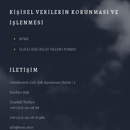
KİŞİSEL VERİLERİN KORUNMASI VE
İŞLENMESİ
KVKK
İLGİLİ KİŞİ BİLGİ TALEBİ FORMU
İLETİŞİM
Cumhuriyet Cad. Kök Apartmanı No:193 / 4
Harbiye Şişli
İstanbul Türkiye
+90 (212) 241 08 08
+90 (212) 241 08 07 pbx
info@iseri.av.tr