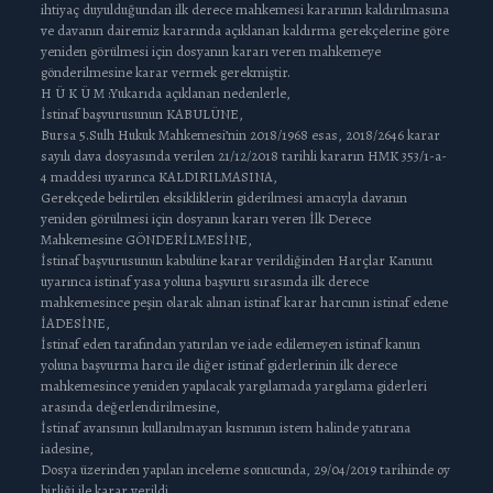
ihtiyaç duyulduğundan ilk derece mahkemesi kararının kaldırılmasına
ve davanın dairemiz kararında açıklanan kaldırma gerekçelerine göre
yeniden görülmesi için dosyanın kararı veren mahkemeye
gönderilmesine karar vermek gerekmiştir.
H Ü K Ü M :Yukarıda açıklanan nedenlerle,
İstinaf başvurusunun KABULÜNE,
Bursa 5.Sulh Hukuk Mahkemesi’nin 2018/1968 esas, 2018/2646 karar
sayılı dava dosyasında verilen 21/12/2018 tarihli kararın HMK 353/1-a-
4 maddesi uyarınca KALDIRILMASINA,
Gerekçede belirtilen eksikliklerin giderilmesi amacıyla davanın
yeniden görülmesi için dosyanın kararı veren İlk Derece
Mahkemesine GÖNDERİLMESİNE,
İstinaf başvurusunun kabulüne karar verildiğinden Harçlar Kanunu
uyarınca istinaf yasa yoluna başvuru sırasında ilk derece
mahkemesince peşin olarak alınan istinaf karar harcının istinaf edene
İADESİNE,
İstinaf eden tarafından yatırılan ve iade edilemeyen istinaf kanun
yoluna başvurma harcı ile diğer istinaf giderlerinin ilk derece
mahkemesince yeniden yapılacak yargılamada yargılama giderleri
arasında değerlendirilmesine,
İstinaf avansının kullanılmayan kısmının istem halinde yatırana
iadesine,
Dosya üzerinden yapılan inceleme sonucunda, 29/04/2019 tarihinde oy
birliği ile karar verildi.