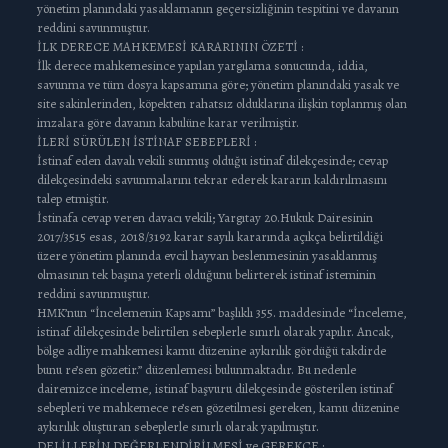
yönetim planındaki yasaklamanın geçersizliğinin tespitini ve davanın
reddini savunmuştur.
İLK DERECE MAHKEMESİ KARARININ ÖZETİ :
İlk derece mahkemesince yapılan yargılama sonucunda, iddia,
savunma ve tüm dosya kapsamına göre; yönetim planındaki yasak ve
site sakinlerinden, köpekten rahatsız olduklarına ilişkin toplanmış olan
imzalara göre davanın kabulüne karar verilmiştir.
İLERİ SÜRÜLEN İSTİNAF SEBEPLERİ :
İstinaf eden davalı vekili sunmuş olduğu istinaf dilekçesinde; cevap
dilekçesindeki savunmalarını tekrar ederek kararın kaldırılmasını
talep etmiştir.
İstinafa cevap veren davacı vekili; Yargıtay 20.Hukuk Dairesinin
2017/3515 esas, 2018/3192 karar sayılı kararında açıkça belirtildiği
üzere yönetim planında evcil hayvan beslenmesinin yasaklanmış
olmasının tek başına yeterli olduğunu belirterek istinaf isteminin
reddini savunmuştur.
HMK’nun “İncelemenin Kapsamı” başlıklı 355. maddesinde “İnceleme,
istinaf dilekçesinde belirtilen sebeplerle sınırlı olarak yapılır. Ancak,
bölge adliye mahkemesi kamu düzenine aykırılık gördüğü takdirde
bunu re’sen gözetir.” düzenlemesi bulunmaktadır. Bu nedenle
dairemizce inceleme, istinaf başvuru dilekçesinde gösterilen istinaf
sebepleri ve mahkemece re’sen gözetilmesi gereken, kamu düzenine
aykırılık oluşturan sebeplerle sınırlı olarak yapılmıştır.
DELİLLERİN DEĞERLENDİRİLMESİ ve GEREKÇE :