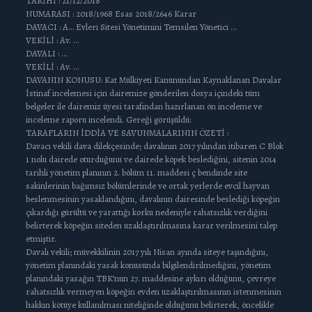
TARİHİ : 21/12/2018
NUMARASI : 2018/1968 Esas 2018/2646 Karar
DAVACI : A… Evleri Sitesi Yönetimini Temsilen Yönetici …
VEKİLİ : Av. …
DAVALI : …
VEKİLİ : Av. …
DAVANIN KONUSU: Kat Mülkiyeti Kanunundan Kaynaklanan Davalar
İstinaf incelemesi için dairemize gönderilen dosya içindeki tüm
belgeler ile dairemiz üyesi tarafından hazırlanan ön inceleme ve
inceleme raporu incelendi. Gereği görüşüldü:
TARAFLARIN İDDİA VE SAVUNMALARININ ÖZETİ :
Davacı vekili dava dilekçesinde; davalının 2017 yılından itibaren C Blok
1 nolu dairede oturduğunu ve dairede köpek beslediğini, sitenin 2014
tarihli yönetim planının 2. bölüm 11. maddesi ç bendinde site
sakinlerinin bağımsız bölümlerinde ve ortak yerlerde evcil hayvan
beslenmesinin yasaklandığını, davalının dairesinde beslediği köpeğin
çıkardığı gürültü ve yarattığı korku nedeniyle rahatsızlık verdiğini
belirterek köpeğin siteden uzaklaştırılmasına karar verilmesini talep
etmiştir.
Davalı vekili; müvekkilinin 2017 yılı Nisan ayında siteye taşındığını,
yönetim planındaki yasak konusunda bilgilendirilmediğini, yönetim
planındaki yasağın TBK’nun 27. maddesine aykırı olduğunu, çevreye
rahatsızlık vermeyen köpeğin evden uzaklaştırılmasının istenmesinin
hakkın kötüye kullanılması niteliğinde olduğunu belirterek, öncelikle