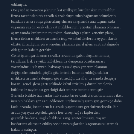
edilmiştir.
Öte yandan yönetim planının kat mülkiyeti kurulur iken müteahhit
firma tarafından tek taraflı olarak oluşturulup bağımsız bölümlerin
bundan sonra satışa çıkartılmış olması karşısında ana taşınmazda
yaşamını sürdürecek olan kat maliklerinin, yönetim planının oluşması
aşamasında katılımının mümkün olamadığı açıktır. Yönetim planı,
firma ile kat malikleri arasında icap ve kabul ilkelerine uygun olarak
oluşturulmadığına göre yönetim planının genel işlem şartı niteliğinde
olduğunun kabulü gerekir.
Genel işlem şartlarının taraflar arasında gabin oluşturmaması,
tarafların hak ve yükümlülüklerinde dengenin bozulmaması
zorunludur. Ev hayvanı bakmayı yasaklayan yönetim planının
değiştirilmesindeki güçlük göz önünde bulundurulduğunda kat
malikleri arasında dengeyi gözetmediği, taraflar arasında dengeyi
bozan, genel işlem şartı şeklinde kabul ettirilmiş düzenlemelerin
hükümsüz sayılması gerektiği dairemizce benimsenmiştir.
Bununla birlikte hayvanlar hak sahibi birer canlı olarak tanımlanır iken
insanın hakları göz ardı edilemez. Toplumsal yaşam gün geçtikçe daha
fazla oranda, insanların bir arada yaşamasını gerektirmektedir. Bir
arada yaşayan topluluk içinde her birey, diğer kişilerden
güvenlik hakkına, sağlık hakkına saygı gösterilmesini, yaşam
konforunu olumsuz etkileyecek davranışlardan kaçınmasını istemek
hakkına sahiptir.