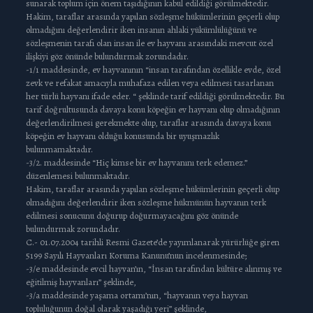
sunarak toplum için önem taşıdığının kabul edildiği görülmektedir.
Hakim, taraflar arasında yapılan sözleşme hükümlerinin geçerli olup
olmadığını değerlendirir iken insanın ahlaki yükümlülüğünü ve
sözleşmenin tarafı olan insan ile ev hayvanı arasındaki mevcut özel
ilişkiyi göz önünde bulundurmak zorundadır.
-1/1 maddesinde, ev hayvanının “insan tarafından özellikle evde, özel
zevk ve refakat amacıyla muhafaza edilen veya edilmesi tasarlanan
her türlü hayvanı ifade eder. “ şeklinde tarif edildiği görülmektedir. Bu
tarif doğrultusunda davaya konu köpeğin ev hayvanı olup olmadığının
değerlendirilmesi gerekmekte olup, taraflar arasında davaya konu
köpeğin ev hayvanı olduğu konusunda bir uyuşmazlık
bulunmamaktadır.
-3/2. maddesinde “Hiç kimse bir ev hayvanını terk edemez.”
düzenlemesi bulunmaktadır.
Hakim, taraflar arasında yapılan sözleşme hükümlerinin geçerli olup
olmadığını değerlendirir iken sözleşme hükmünün hayvanın terk
edilmesi sonucunu doğurup doğurmayacağını göz önünde
bulundurmak zorundadır.
C.- 01.07.2004 tarihli Resmi Gazete’de yayımlanarak yürürlüğe giren
5199 Sayılı Hayvanları Koruma Kanunu’nun incelenmesinde;
-3/e maddesinde evcil hayvan’ın, “İnsan tarafından kültüre alınmış ve
eğitilmiş hayvanları” şeklinde,
-3/a maddesinde yaşama ortamı’nın, “hayvanın veya hayvan
topluluğunun doğal olarak yaşadığı yeri” şeklinde,