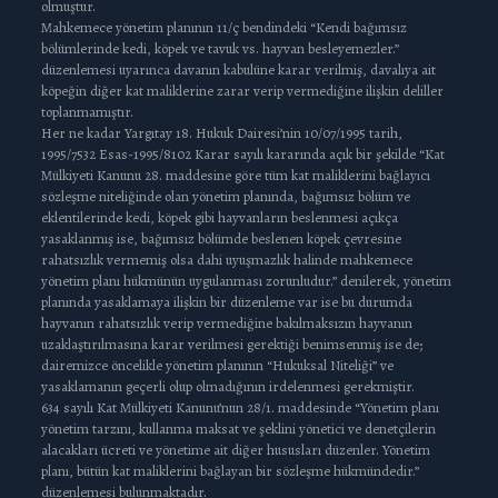
olmuştur.
Mahkemece yönetim planının 11/ç bendindeki “Kendi bağımsız
bölümlerinde kedi, köpek ve tavuk vs. hayvan besleyemezler.”
düzenlemesi uyarınca davanın kabulüne karar verilmiş, davalıya ait
köpeğin diğer kat maliklerine zarar verip vermediğine ilişkin deliller
toplanmamıştır.
Her ne kadar Yargıtay 18. Hukuk Dairesi’nin 10/07/1995 tarih,
1995/7532 Esas-1995/8102 Karar sayılı kararında açık bir şekilde “Kat
Mülkiyeti Kanunu 28. maddesine göre tüm kat maliklerini bağlayıcı
sözleşme niteliğinde olan yönetim planında, bağımsız bölüm ve
eklentilerinde kedi, köpek gibi hayvanların beslenmesi açıkça
yasaklanmış ise, bağımsız bölümde beslenen köpek çevresine
rahatsızlık vermemiş olsa dahi uyuşmazlık halinde mahkemece
yönetim planı hükmünün uygulanması zorunludur.” denilerek, yönetim
planında yasaklamaya ilişkin bir düzenleme var ise bu durumda
hayvanın rahatsızlık verip vermediğine bakılmaksızın hayvanın
uzaklaştırılmasına karar verilmesi gerektiği benimsenmiş ise de;
dairemizce öncelikle yönetim planının “Hukuksal Niteliği” ve
yasaklamanın geçerli olup olmadığının irdelenmesi gerekmiştir.
634 sayılı Kat Mülkiyeti Kanunu’nun 28/1. maddesinde “Yönetim planı
yönetim tarzını, kullanma maksat ve şeklini yönetici ve denetçilerin
alacakları ücreti ve yönetime ait diğer hususları düzenler. Yönetim
planı, bütün kat maliklerini bağlayan bir sözleşme hükmündedir.”
düzenlemesi bulunmaktadır.