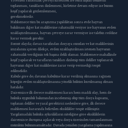
V)Verilen rahatsızlık çevreyi kirletmek ise buna ilişkin delillerin
toplanması, tanıkların dinlenmesi, kirletme devam ediyor ise bunun
keşif yapılarak gözlemlenmesi,
gerekmektedir.
Mahkemece tüm bu araştırma yapıldıktan sonra evde hayvan
bakılması diğer kat maliklerine rahatsızlık veriyor ise hayvanın evden
uzaklaştırılmasına, hayvan çevreye zarar vermiyor ise talebin reddine
karar vermek gerekir.
Somut olayda; davacı tarafından dosyaya sunulan ve kat maliklerinin
imzalarını içeren dilekçe, evden uzaklaştırılması istenen hayvanın
rahatsızlık verdiğinin tek başına delili olamaz. Mahkemece mahallinde
keşif yapılarak ve tarafların tanıkları dinlenip tüm deliller toplanarak
hayvanın diğer kat maliklerine zarar verip vermediği tespit
edilmelidir.
Kabule göre de; davanın kabulüne karar verilmiş olmasına rağmen
köpeğin evden uzaklaştırılmasına yönelik hüküm kurulmamış olması
hatalıdır.
Dairemizce ilk derece mahkemesi kararı hem maddi olay, hem de
hukuka uygunluk bakımından incelenmiş olup tüm dosya kapsamı,
toplanan deliller ve yasal gerektirici nedenlere göre, ilk derece
mahkemesi kararında belirtilen eksiklikler tespit edilmiştir.
Yargılamadaki hukuka aykırılıkların niteliğine göre eksikliklerin
dairemizce duruşma açılarak veya dosya üzerinden tamamlanması
mümkün bulunmamaktadır. Davada yeniden yargılama yapılmasına