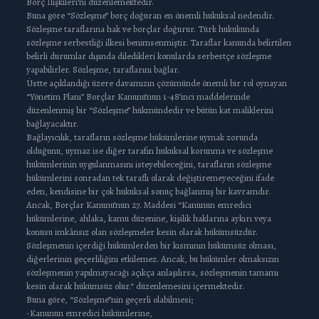
Borç İlişkileri’ni düzenlemektedir.
Buna göre “Sözleşme” borç doğuran en önemli hukuksal nedendir.
Sözleşme taraflarına hak ve borçlar doğurur. Türk hukukunda
sözleşme serbestliği ilkesi benimsenmiştir. Taraflar kanunda belirtilen
belirli durumlar dışında diledikleri konularda serbestçe sözleşme
yapabilirler. Sözleşme, taraflarını bağlar.
Üstte açıklandığı üzere davamızın çözümünde önemli bir rol oynayan
“Yönetim Planı” Borçlar Kanunu’nun 1-48’inci maddelerinde
düzenlenmiş bir “Sözleşme” hükmündedir ve bütün kat maliklerini
bağlayacaktır.
Bağlayıcılık, tarafların sözleşme hükümlerine uymak zorunda
olduğunu, uymaz ise diğer tarafın hukuksal korunma ve sözleşme
hükümlerinin uygulanmasını isteyebileceğini, tarafların sözleşme
hükümlerini sonradan tek taraflı olarak değiştiremeyeceğini ifade
eden, kendisine bir çok hukuksal sonuç bağlanmış bir kavramdır.
Ancak, Borçlar Kanunu’nun 27. Maddesi “Kanunun emredici
hükümlerine, ahlaka, kamu düzenine, kişilik haklarına aykırı veya
konusu imkânsız olan sözleşmeler kesin olarak hükümsüzdür.
Sözleşmenin içerdiği hükümlerden bir kısmının hükümsüz olması,
diğerlerinin geçerliliğini etkilemez. Ancak, bu hükümler olmaksızın
sözleşmenin yapılmayacağı açıkça anlaşılırsa, sözleşmenin tamamı
kesin olarak hükümsüz olur.“ düzenlemesini içermektedir.
Buna göre, “Sözleşme”nin geçerli olabilmesi;
-Kanunun emredici hükümlerine,