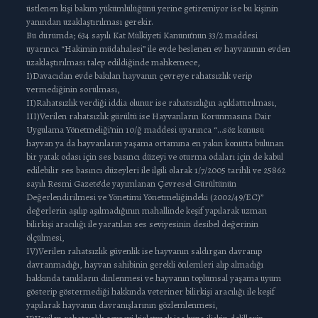
üstlenen kişi bakım yükümlülüğünü yerine getiremiyor ise bu kişinin
yanından uzaklaştırılması gerekir.
Bu durumda; 634 sayılı Kat Mülkiyeti Kanunu’nun 33/2 maddesi
uyarınca “Hakimin müdahalesi” ile evde beslenen ev hayvanının evden
uzaklaştırılması talep edildiğinde mahkemece,
I)Davacıdan evde bakılan hayvanın çevreye rahatsızlık verip
vermediğinin sorulması,
II)Rahatsızlık verdiği iddia olunur ise rahatsızlığın açıklattırılması,
III)Verilen rahatsızlık gürültü ise Hayvanların Korunmasına Dair
Uygulama Yönetmeliği’nin 10/ğ maddesi uyarınca “…söz konusu
hayvan ya da hayvanların yaşama ortamına en yakın konutta bulunan
bir yatak odası için ses basıncı düzeyi ve oturma odaları için de kabul
edilebilir ses basıncı düzeyleri ile ilgili olarak 1/7/2005 tarihli ve 25862
sayılı Resmi Gazete’de yayımlanan Çevresel Gürültünün
Değerlendirilmesi ve Yönetimi Yönetmeliğindeki (2002/49/EC)”
değerlerin aşılıp aşılmadığının mahallinde keşif yapılarak uzman
bilirkişi aracılığı ile yaratılan ses seviyesinin desibel değerinin
ölçülmesi,
IV)Verilen rahatsızlık güvenlik ise hayvanın saldırgan davranıp
davranmadığı, hayvan sahibinin gerekli önlemleri alıp almadığı
hakkında tanıkların dinlenmesi ve hayvanın toplumsal yaşama uyum
gösterip göstermediği hakkında veteriner bilirkişi aracılığı ile keşif
yapılarak hayvanın davranışlarının gözlemlenmesi,