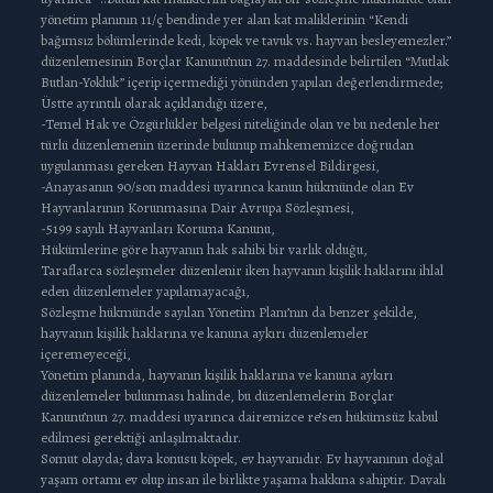
yönetim planının 11/ç bendinde yer alan kat maliklerinin “Kendi
bağımsız bölümlerinde kedi, köpek ve tavuk vs. hayvan besleyemezler.”
düzenlemesinin Borçlar Kanunu’nun 27. maddesinde belirtilen “Mutlak
Butlan-Yokluk” içerip içermediği yönünden yapılan değerlendirmede;
Üstte ayrıntılı olarak açıklandığı üzere,
-Temel Hak ve Özgürlükler belgesi niteliğinde olan ve bu nedenle her
türlü düzenlemenin üzerinde bulunup mahkememizce doğrudan
uygulanması gereken Hayvan Hakları Evrensel Bildirgesi,
-Anayasanın 90/son maddesi uyarınca kanun hükmünde olan Ev
Hayvanlarının Korunmasına Dair Avrupa Sözleşmesi,
-5199 sayılı Hayvanları Koruma Kanunu,
Hükümlerine göre hayvanın hak sahibi bir varlık olduğu,
Taraflarca sözleşmeler düzenlenir iken hayvanın kişilik haklarını ihlal
eden düzenlemeler yapılamayacağı,
Sözleşme hükmünde sayılan Yönetim Planı’nın da benzer şekilde,
hayvanın kişilik haklarına ve kanuna aykırı düzenlemeler
içeremeyeceği,
Yönetim planında, hayvanın kişilik haklarına ve kanuna aykırı
düzenlemeler bulunması halinde, bu düzenlemelerin Borçlar
Kanunu’nun 27. maddesi uyarınca dairemizce re’sen hükümsüz kabul
edilmesi gerektiği anlaşılmaktadır.
Somut olayda; dava konusu köpek, ev hayvanıdır. Ev hayvanının doğal
yaşam ortamı ev olup insan ile birlikte yaşama hakkına sahiptir. Davalı