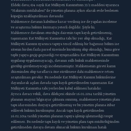
Eldeki dava; 634 sayılı Kat Mülkiyeti Kanunu’nun 33/2 maddesi uyarınca
“Hakimin müdahalesi” ile yönetim planına aykırı olarak evde beslenen
köpeğin uzaklaştırılması davasıdır.
Mahkemece davanın kabulüne karar verilmiş ise de yapılan inceleme
ve araştırma hüküm kurmaya yeterli değildir. Şöyle ki;
Mahkemece davalının oturduğu dairenin tapu kaydı getirtilmemiş,
taşınmazın Kat Mülkiyeti Kanunu’na tabi bir yer olup olmadığı, Kat
Mülkiyeti Kanunu uyarınca tapuya tescil edilmiş bir bağımsız bölüm ise
sitenin birden fazla parsel üzerinde kurulmuş olup olmadığı, buna göre
toplu yapıya geçip geçmediği ve uyuşmazlıkta Kat Mülkiyeti Kanunu’nun
uygulanıp uygulanmayacağı, davanın sulh hukuk mahkemesinde
görülüp görülemeyeceği incelenmemiştir. Mahkemenin görevi kamu
düzeninden olup taraflarca öne sürülmese dahi mahkemece re’sen
araştırılması gerekir. Bu nedenle Kat Mülkiyeti Kanunu hükümlerine
dayanılarak açılan davada tapu kaydı getirtilmeden taşınmazın Kat
Mülkiyeti Kanunu’na tabi yerlerden kabul edilmesi hatalıdır.
Ayrıca davacı vekili, dava dilekçesi ekinde 16.02.2014 tarihli yönetim
planının onaysız bilgisayar çıktısını sunmuş, mahkemece yönetim planı
tapu idaresinden dosyaya getirtilmemiş ve bu yönetim planına itibar
edilerek hüküm kurulmuştur. Ancak tapu kaydı getirtilmeden
16.02.2014 tarihli yönetim planının tapuya işlenip işlenmediği tespit
edilemez. Bu nedenle tapu kaydı ve yönetim planı tapu müdürlüğünden
getirtilmeden davaya devam olunarak hüküm kurulması hatalı