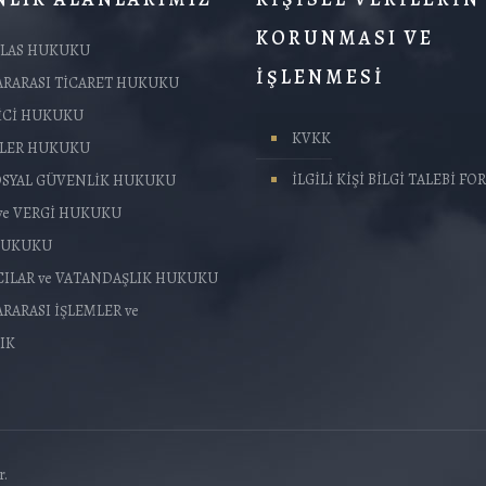
KORUNMASI VE
FLAS HUKUKU
İŞLENMESİ
ARARASI TİCARET HUKUKU
İCİ HUKUKU
KVKK
TLER HUKUKU
İLGİLİ KİŞİ BİLGİ TALEBİ F
SOSYAL GÜVENLİK HUKUKU
ve VERGİ HUKUKU
HUKUKU
CILAR ve VATANDAŞLIK HUKUKU
RARASI İŞLEMLER ve
IK
r.