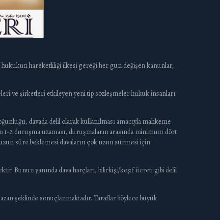
e hukukun hareketliliği ilkesi gereği her gün değişen kanunlar,
leri ve şirketleri etkileyen yeni tip sözleşmeler hukuk insanları
ğunluğu, davada delil olarak kullanılması amacıyla mahkeme
ndan 1-2 duruşma uzaması, duruşmaların arasında minimum dört
 uzun süre beklemesi davaların çok uzun sürmesi için
 Bunun yanında dava harçları, bilirkişi/keşif ücreti gibi delil
zan şeklinde sonuçlanmaktadır. Taraflar böylece büyük