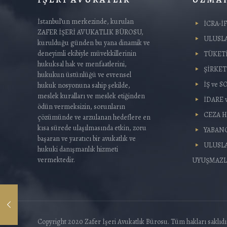
İstanbul’un merkezinde, kurulan
İCRA-İ
ZAFER İŞERİ AVUKATLIK BÜROSU,
ULUSL
kurulduğu günden bu yana dinamik ve
deneyimli ekibiyle müvekkillerinin
TÜKET
hukuksal hak ve menfaatlerini,
ŞİRKE
hukukun üstünlüğü ve evrensel
İŞ ve 
hukuk nosyonuna sahip şekilde,
meslek kuralları ve meslek etiğinden
İDARE 
ödün vermeksizin, sorunların
CEZA 
çözümünde ve arzulanan hedeflere en
kısa sürede ulaşılmasında etkin, zoru
YABAN
başaran ve yaratıcı bir avukatlık ve
ULUSLA
hukuki danışmanlık hizmeti
vermektedir.
UYUŞMAZL
Copyright 2020 Zafer İşeri Avukatlık Bürosu. Tüm hakları saklıdı