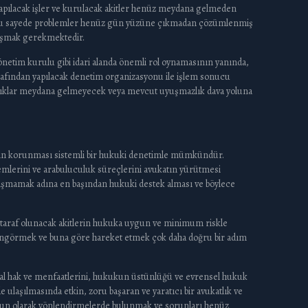
n yapılacak işler ve kurulacak akitler henüz meydana gelmeden
r. Bu sayede problemler henüz gün yüzüne çıkmadan çözümlenmiş
anışmak gerekmektedir.
önetim kurulu gibi idari alanda önemli rol oynamasının yanında,
tarafından yapılacak denetim organizasyonu ile işlem sonucu
azlıklar meydana gelmeyecek veya mevcut uyuşmazlık dava yoluna
rinin korunması sistemli bir hukuki denetimle mümkündür.
lemlerini ve arabuluculuk süreçlerini avukatın yürütmesi
ılaşmamak adına en başından hukuki destek alması ve böylece
de taraf olunacak akitlerin hukuka uygun ve minimum riskle
ı öngörmek ve buna göre hareket etmek çok daha doğru bir adım
uksal hak ve menfaatlerini, hukukun üstünlüğü ve evrensel hukuk
laşılmasında etkin, zoru başaran ve yaratıcı bir avukatlık ve
ygun olarak yönlendirmelerde bulunmak ve sorunları henüz