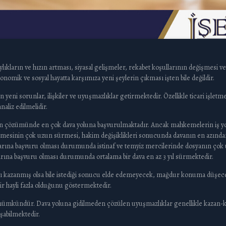
ıkların ve hızın artması, siyasal gelişmeler, rekabet koşullarının değişmesi v
nomik ve sosyal hayatta karşımıza yeni şeylerin çıkması işten bile değildir.
 yeni sorunlar, ilişkiler ve uyuşmazlıklar getirmektedir. Özellikle ticari işletme
aliz edilmelidir.
rın çözümünde en çok dava yoluna başvurulmaktadır. Ancak mahkemelerin iş yo
edilmesinin çok uzun sürmesi, hakim değişiklikleri sonucunda davanın en azı
llarına başvuru olması durumunda istinaf ve temyiz mercilerinde dosyanın çok
llarına başvuru olması durumunda ortalama bir dava en az 3 yıl sürmektedir.
 kazanmış olsa bile istediği sonucu elde edemeyecek, mağdur konuma düşecektir.
r hayli fazla olduğunu göstermektedir.
mümkündür. Dava yoluna gidilmeden çözülen uyuşmazlıklar genellikle kazan-ka
abilmektedir.