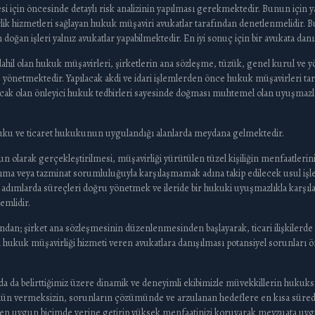
mesi için öncesinde detaylı risk analizinin yapılması gerekmektedir. Bunun içi
rlik hizmetleri sağlayan hukuk müşaviri avukatlar tarafından denetlenmelidi
oğan işleri yalnız avukatlar yapabilmektedir. En iyi sonuç için bir avukata d
ahil olan hukuk müşavirleri, şirketlerin ana sözleşme, tüzük, genel kurul ve y
 ve yönetmektedir. Yapılacak akdi ve idari işlemlerden önce hukuk müşavirleri 
ınacak olan önleyici hukuk tedbirleri sayesinde doğması muhtemel olan uyuşm
hukuku ve ticaret hukukunun uygulandığı alanlarda meydana gelmektedir.
n olarak gerçekleştirilmesi, müşavirliği yürütülen tüzel kişiliğin menfaatle
tırıma veya tazminat sorumluluğuyla karşılaşmamak adına takip edilecek usul iş
rı adımlarda süreçleri doğru yönetmek ve ileride bir hukuki uyuşmazlıkla karş
emlidir.
sından; şirket ana sözleşmesinin düzenlenmesinden başlayarak, ticari ilişkiler
n hukuk müşavirliği hizmeti veren avukatlara danışılması potansiyel sorunlar
sında da belirttiğimiz üzere dinamik ve deneyimli ekibimizle müvekkillerin huk
dün vermeksizin, sorunların çözümünde ve arzulanan hedeflere en kısa sürede u
i en uygun biçimde yerine getirip yüksek menfaatinizi koruyarak mevzuata u