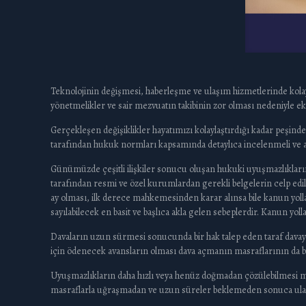
Teknolojinin değişmesi, haberleşme ve ulaşım hizmetlerinde kolayl
yönetmelikler ve sair mezvuatın takibinin zor olması nedeniyle eko
Gerçekleşen değişiklikler hayatımızı kolaylaştırdığı kadar peşinden
tarafından hukuk normları kapsamında detaylıca incelenmeli ve an
Günümüzde çeşitli ilişkiler sonucu oluşan hukuki uyuşmazlıkla
tarafından resmi ve özel kurumlardan gerekli belgelerin celp 
ay olması, ilk derece mahkemesinden karar alınsa bile kanun yo
sayılabilecek en basit ve başlıca akla gelen sebeplerdir. Kanun yo
Davaların uzun sürmesi sonucunda bir hak talep eden taraf davayı
için ödenecek avansların olması dava açmanın masraflarının da bi
Uyuşmazlıkların daha hızlı veya henüz doğmadan çözülebilmesi 
masraflarla uğraşmadan ve uzun süreler beklemeden sonuca ulaş