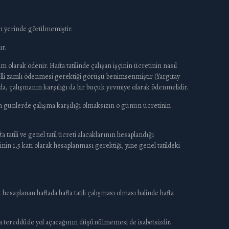
arı yerinde görülmemiştir.
ır.
m olarak ödenir. Hafta tatilinde çalışan işçinin ücretinin nasıl
elli zamlı ödenmesi gerektiği görüşü benimsenmiştir (Yargıtay
da, çalışmanın karşılığı da bir buçuk yevmiye olarak ödenmelidir.
n günlerde çalışma karşılığı olmaksızın o günün ücretinin
 tatili ve genel tatil ücreti alacaklarının hesaplandığı
in 1,5 katı olarak hesaplanması gerektiği, yine genel tatildeki
esaplanan haftada hafta tatili çalışması olması halinde hafta
 tereddüde yol açacağının düşünülmemesi de isabetsizdir.