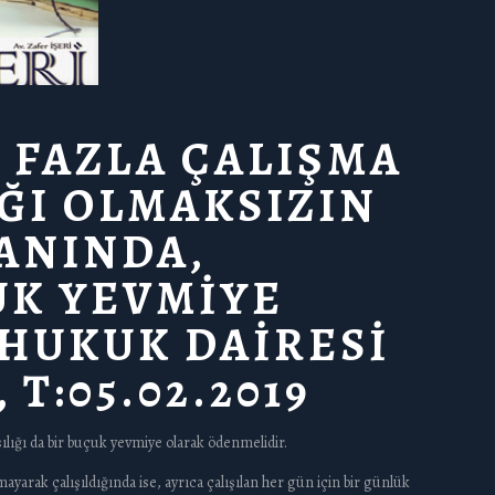
 FAZLA ÇALIŞMA
IĞI OLMAKSIZIN
ANINDA,
UK YEVMİYE
.HUKUK DAİRESİ
 T:05.02.2019
şılığı da bir buçuk yevmiye olarak ödenmelidir.
ayarak çalışıldığında ise, ayrıca çalışılan her gün için bir günlük