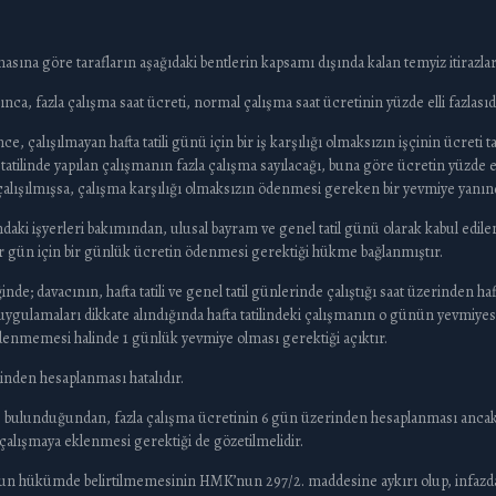
mamasına göre tarafların aşağıdaki bentlerin kapsamı dışında kalan temyiz itirazl
nca, fazla çalışma saat ücreti, normal çalışma saat ücretinin yüzde elli fazlasıd
 çalışılmayan hafta tatili günü için bir iş karşılığı olmaksızın işçinin ücreti ta
atilinde yapılan çalışmanın fazla çalışma sayılacağı, buna göre ücretin yüzde 
de çalışılmışsa, çalışma karşılığı olmaksızın ödenmesi gereken bir yevmiye yanın
i işyerleri bakımından, ulusal bayram ve genel tatil günü olarak kabul edile
 her gün için bir günlük ücretin ödenmesi gerektiği hükme bağlanmıştır.
; davacının, hafta tatili ve genel tatil günlerinde çalıştığı saat üzerinden hafta
ygulamaları dikkate alındığında hafta tatilindeki çalışmanın o günün yevmiyesin
denmemesi halinde 1 günlük yevmiye olması gerektiği açıktır.
zerinden hesaplanması hatalıdır.
nde bulunduğundan, fazla çalışma ücretinin 6 gün üzerinden hesaplanması ancak h
la çalışmaya eklenmesi gerektiği de gözetilmelidir.
nun hükümde belirtilmemesinin HMK’nun 297/2. maddesine aykırı olup, infazda