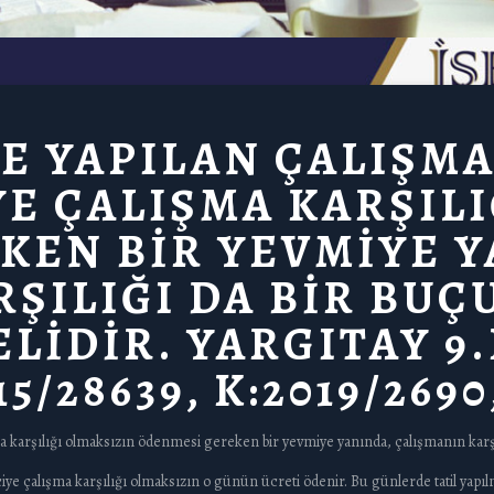
E YAPILAN ÇALIŞMA
İYE ÇALIŞMA KARŞIL
KEN BİR YEVMİYE Y
ŞILIĞI DA BİR BUÇ
LİDİR. YARGITAY 9
/28639, K:2019/2690,
lışma karşılığı olmaksızın ödenmesi gereken bir yevmiye yanında, çalışmanın kar
iye çalışma karşılığı olmaksızın o günün ücreti ödenir. Bu günlerde tatil yapılm