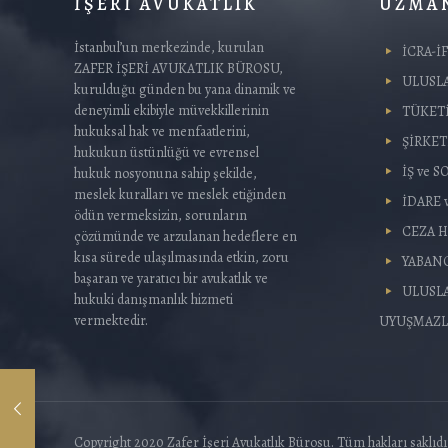
İŞERİ AVUKATLIK
UZMAN
İstanbul’un merkezinde, kurulan
İCRA-İ
ZAFER İŞERİ AVUKATLIK BÜROSU,
ULUSL
kurulduğu günden bu yana dinamik ve
deneyimli ekibiyle müvekkillerinin
TÜKET
hukuksal hak ve menfaatlerini,
ŞİRKE
hukukun üstünlüğü ve evrensel
İŞ ve 
hukuk nosyonuna sahip şekilde,
meslek kuralları ve meslek etiğinden
İDARE 
ödün vermeksizin, sorunların
CEZA 
çözümünde ve arzulanan hedeflere en
kısa sürede ulaşılmasında etkin, zoru
YABAN
başaran ve yaratıcı bir avukatlık ve
ULUSLA
hukuki danışmanlık hizmeti
vermektedir.
UYUŞMAZL
Copyright 2020 Zafer İşeri Avukatlık Bürosu. Tüm hakları saklıdı