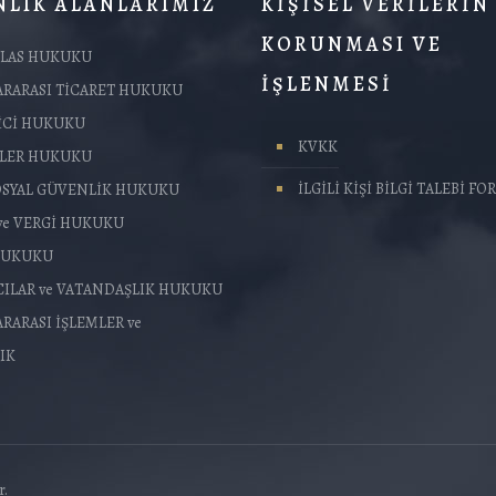
LIK ALANLARIMIZ
KİŞİSEL VERİLERİN
KORUNMASI VE
FLAS HUKUKU
İŞLENMESİ
ARARASI TİCARET HUKUKU
İCİ HUKUKU
KVKK
TLER HUKUKU
İLGİLİ KİŞİ BİLGİ TALEBİ F
SOSYAL GÜVENLİK HUKUKU
ve VERGİ HUKUKU
HUKUKU
CILAR ve VATANDAŞLIK HUKUKU
RARASI İŞLEMLER ve
IK
r.