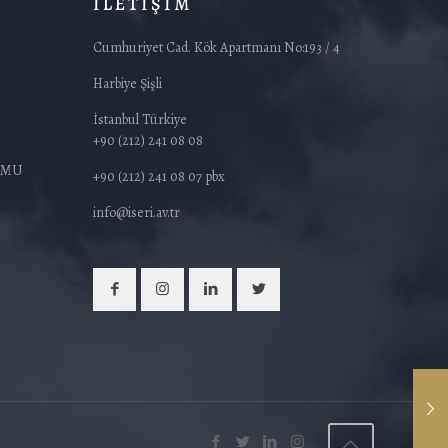
İLETİŞİM
Cumhuriyet Cad. Kök Apartmanı No:193 / 4
Harbiye Şişli
İstanbul Türkiye
+90 (212) 241 08 08
ORMU
+90 (212) 241 08 07 pbx
info@iseri.av.tr