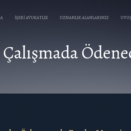
FA
İŞERİ AVUKATLIK
UZMANLIK ALANLARIMIZ
UYUŞ
e Çalışmada Ödene