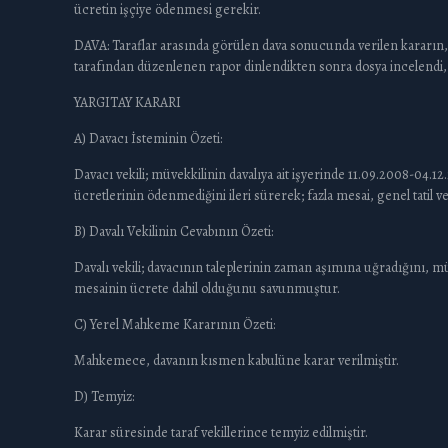
ücretin işçiye ödenmesi gerekir.
DAVA: Taraflar arasında görülen dava sonucunda verilen kararın, t
tarafından düzenlenen rapor dinlendikten sonra dosya incelendi
YARGITAY KARARI
A) Davacı İsteminin Özeti:
Davacı vekili; müvekkilinin davalıya ait işyerinde 11.09.2008-04.12.
ücretlerinin ödenmediğini ileri sürerek; fazla mesai, genel tatil ve h
B) Davalı Vekilinin Cevabının Özeti:
Davalı vekili; davacının taleplerinin zaman aşımına uğradığını, mü
mesainin ücrete dahil olduğunu savunmuştur.
C) Yerel Mahkeme Kararının Özeti:
Mahkemece, davanın kısmen kabulüne karar verilmiştir.
D) Temyiz:
Karar süresinde taraf vekillerince temyiz edilmiştir.