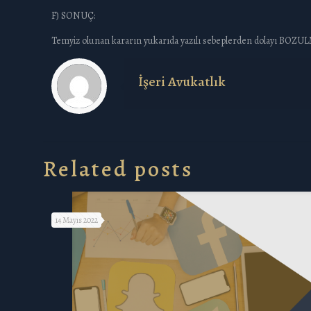
F) SONUÇ:
Temyiz olunan kararın yukarıda yazılı sebeplerden dolayı BOZULMASI
İşeri Avukatlık
Related posts
14 Mayıs 2022