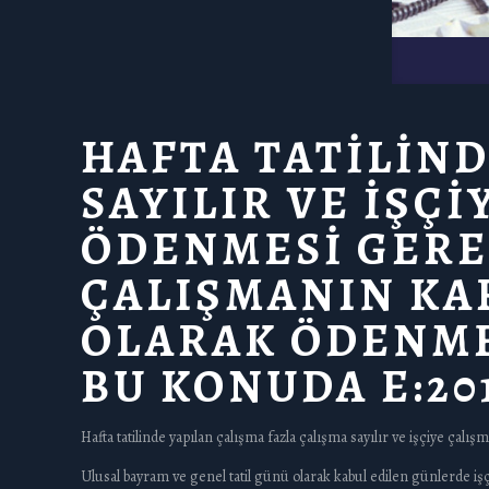
HAFTA TATİLİND
SAYILIR VE İŞÇ
ÖDENMESİ GERE
ÇALIŞMANIN KAR
OLARAK ÖDENME
BU KONUDA E:2015
Hafta tatilinde yapılan çalışma fazla çalışma sayılır ve işçiye ça
Ulusal bayram ve genel tatil günü olarak kabul edilen günlerde işç