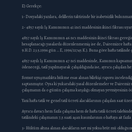
E) Gerekçe:
1- Dosyadaki yazılara, delillerin taktirinde bir isabetsizlik bulun
2- 4857 sayılı İş Kanununun 41 inci maddesinin ikinci fıkrası uyarı
4857 sayılı İş Kanununun 46 ncı maddesinin ikinci fıkrası gereğince,
hesaplanacağı yasalarda düzenlenmemiş ise de, Dairemizce hafta t
9.H.D. 23.5.1996 gün … E, 1996/11745 K.). Buna göre hafta tatilin
4857 sayılı İş Kanununun 47 nci maddesinde, Kanunun kapsamındak
ödeneceği, tatil yapılmayarak çalışıldığında ise, ayrıca çalışılan
Somut uyuşmazlıkta hükme esas alınan bilirkişi raporu incelendiğinde
saptanmıştır. Oysa ki yukarıdaki yasal düzenlemeler ve Dairemiz u
çalışmanın da o günün çalışma karşılığı olmayan yevmiyesinin ö
Yani hafta tatili ve genel tatil ücreti alacaklarının çalışılan saat ü
Ayrıca davacı hem fazla çalışma hem de hafta tatili ücreti talebi
tatilindeki çalışmanın 7,5 saati aşan kısımlarının o haftaya ait faz
3- Hüküm altına alınan alacakların net mi yoksa brüt mü olduğu