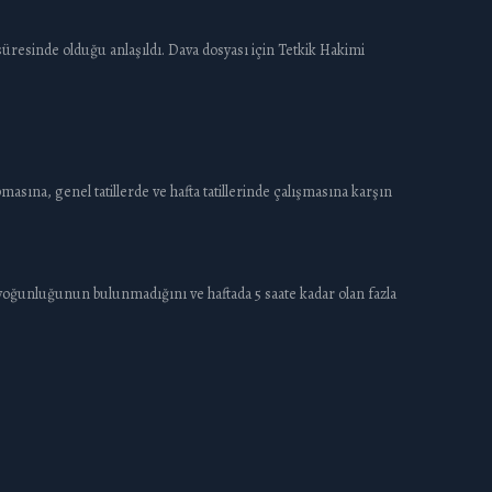
üresinde olduğu anlaşıldı. Dava dosyası için Tetkik Hakimi
pmasına, genel tatillerde ve hafta tatillerinde çalışmasına karşın
iş yoğunluğunun bulunmadığını ve haftada 5 saate kadar olan fazla