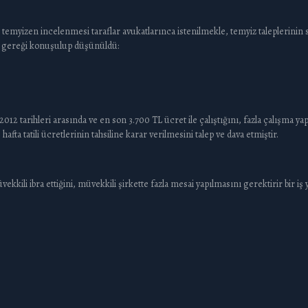
emyizen incelenmesi taraflar avukatlarınca istenilmekle, temyiz taleplerinin s
, gereği konuşulup düşünüldü:
2012 tarihleri arasında ve en son 3.700 TL ücret ile çalıştığını, fazla çalışma ya
afta tatili ücretlerinin tahsiline karar verilmesini talep ve dava etmiştir.
vekkili ibra ettiğini, müvekkili şirkette fazla mesai yapılmasını gerektirir bir 