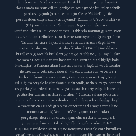
İnceleme ve Kabul Komisyonu: Desteklenen projelerin başvuru
dosyasında taahhüt edilen içeriğe ve sözleşmede belirtilen teknik
şartlara uygunluğunun tespiti için Genel Müdürlükçe üç
personelden oluşturulan komisyonu,f) Kanun: 14/7/2004 tarihli ve
5224 sayılı Sinema Filmlerinin Değerlendirilmesi ve
Sınıflandırılması ile Desteklenmesi Hakkında Kanunu,g) Komisyon:
Dizi ve Yabancı Filmleri Destekleme Komisyonunu,ğ) Kurgu film:
Yaratıcı bir fikre dayalı olarak, sinema sanatına özgü dil ve
yöntemler ile meydana getirilen filmleri,h) Kurul: Destekleme
kurullarını,ı) Meslek birlikleri: 5/12/1951 tarihli ve 5846 sayılı Fikir
ve Sanat Eserleri Kanunu kapsamında kurulan tüzel kişiliği haiz
kuruluşları,i) Sinema filmi: Sinema sanatına özgü dil ve yöntemler
ile meydana getirilen belgesel, kurgu, animasyon ve benzeri
türlerde; konulu veya konusuz, uzun veya kısa metrajlı, tespit
edildiği materyale bakılmaksızın elektronik, mekanik veya benzeri
araçlarla gösterilebilen, sesli veya sessiz, birbiriyle ilişkili hareketli
görüntüler dizisinden ibaret filmleri,j) Sinema salonu gösterimi:
Sinema filminin sinema salonlarında herhangi bir etkinliğe bağlı
olmaksızın en az yedi gün olmak üzere ticari amaçla temsili ve
umuma arzını,k) Yerli film: Yerli yapımcı tarafından
gerçekleştirilen ya da ortak yapım olması durumunda yerli
yapımcının büyük ortak olduğu filmleri,ifade eder.İKİNCİ
BÖLÜMDestekleme Kurulları ve Komisyon
Destekleme kurulları
ve çalışma usulü
MADDE 5 –
(1) Animasyon film yapım, belgesel