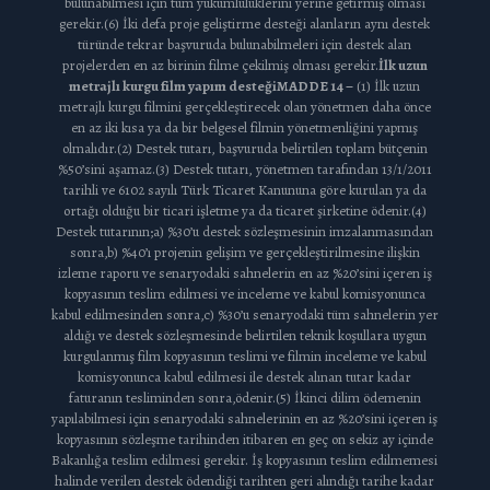
bulunabilmesi için tüm yükümlülüklerini yerine getirmiş olması
gerekir.(6) İki defa proje geliştirme desteği alanların aynı destek
türünde tekrar başvuruda bulunabilmeleri için destek alan
projelerden en az birinin filme çekilmiş olması gerekir.
İlk uzun
metrajlı kurgu film yapım desteği
MADDE 14 –
(1) İlk uzun
metrajlı kurgu filmini gerçekleştirecek olan yönetmen daha önce
en az iki kısa ya da bir belgesel filmin yönetmenliğini yapmış
olmalıdır.(2) Destek tutarı, başvuruda belirtilen toplam bütçenin
%50’sini aşamaz.(3) Destek tutarı, yönetmen tarafından 13/1/2011
tarihli ve 6102 sayılı Türk Ticaret Kanununa göre kurulan ya da
ortağı olduğu bir ticari işletme ya da ticaret şirketine ödenir.(4)
Destek tutarının;a) %30’u destek sözleşmesinin imzalanmasından
sonra,b) %40’ı projenin gelişim ve gerçekleştirilmesine ilişkin
izleme raporu ve senaryodaki sahnelerin en az %20’sini içeren iş
kopyasının teslim edilmesi ve inceleme ve kabul komisyonunca
kabul edilmesinden sonra,c) %30’u senaryodaki tüm sahnelerin yer
aldığı ve destek sözleşmesinde belirtilen teknik koşullara uygun
kurgulanmış film kopyasının teslimi ve filmin inceleme ve kabul
komisyonunca kabul edilmesi ile destek alınan tutar kadar
faturanın tesliminden sonra,ödenir.(5) İkinci dilim ödemenin
yapılabilmesi için senaryodaki sahnelerinin en az %20’sini içeren iş
kopyasının sözleşme tarihinden itibaren en geç on sekiz ay içinde
Bakanlığa teslim edilmesi gerekir. İş kopyasının teslim edilmemesi
halinde verilen destek ödendiği tarihten geri alındığı tarihe kadar