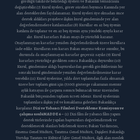
gördüğü takdirde belirlediği üyeleri ve Bakanlık temsilcisini
değiştirebilir.(7) Kurul üyeleri, görev süreleri boyunca Kanunda yer
alan desteklerden faydalanamaz. Kurul üyeleri üye olmadan önce
destek aldıkları projelere ilişkin kurul gündeminde yer alan
değerlendirmelere katılamazlar.(8) Kurullar en az beş üyenin
katılımı ile toplanır ve en az beş üyenin aynı yöndeki oyuyla karar
alır. Kurul kararları Bakan onayı ile yürürlük kazanır.
Onaylanmayan kararlar yeniden değerlendirilmek üzere kurullara
iade edilir. Kurulların son kararı Bakan onayına tekrar sunulur, bu
durumda da onaylanmayan kararlar geçersiz sayılır.(9) Kurul
kararları yürürlüğe girdikten sonra Bakanlıkça duyurulur.(10)
Kurul, gündemine aldığı başvurulardan gerekli gördüklerinin bir
sonraki kurul gündeminde yeniden değerlendirilmesine karar
verebilir.(11) Kurul üyelerine, yılda dört toplantıdan fazla olmamak
üzere her toplantı günü için (5300) gösterge rakamının memur
aylık katsayısı ile çarpımı sonucu bulunacak tutar üzerinden
Bakanlık bütçesinden toplantı ücreti ödenir. Kurul üyelerinin
toplantılara ilişkin yol ve konaklama giderleri Bakanlıkça
karşılanır.
Dizi ve Yabancı Filmleri Destekleme Komisyonu ve
çalışma usulü
MADDE 6 –
(1) Dizi film ile yabancı film yapım
destek türlerinde yapılan başvuruları değerlendirmek ve
desteklenecek olanları belirlemek üzere; Bakan Yardımcısı,
Sinema Genel Müdürü, Tanıtma Genel Müdürü, Dışişleri Bakanlığı
Yurtdışı Tanıtım ve Kültürel İşler Genel Müdürü, ilgili alan meslek