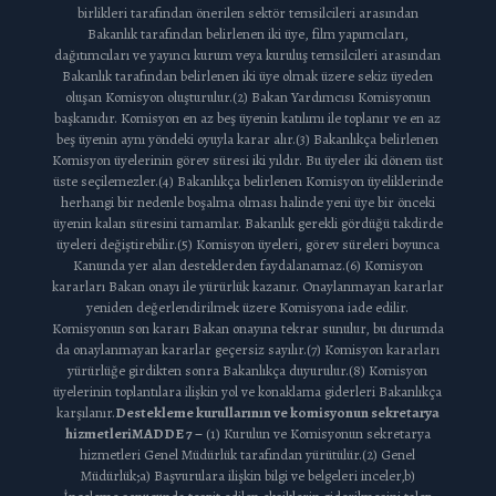
birlikleri tarafından önerilen sektör temsilcileri arasından
Bakanlık tarafından belirlenen iki üye, film yapımcıları,
dağıtımcıları ve yayıncı kurum veya kuruluş temsilcileri arasından
Bakanlık tarafından belirlenen iki üye olmak üzere sekiz üyeden
oluşan Komisyon oluşturulur.(2) Bakan Yardımcısı Komisyonun
başkanıdır. Komisyon en az beş üyenin katılımı ile toplanır ve en az
beş üyenin aynı yöndeki oyuyla karar alır.(3) Bakanlıkça belirlenen
Komisyon üyelerinin görev süresi iki yıldır. Bu üyeler iki dönem üst
üste seçilemezler.(4) Bakanlıkça belirlenen Komisyon üyeliklerinde
herhangi bir nedenle boşalma olması halinde yeni üye bir önceki
üyenin kalan süresini tamamlar. Bakanlık gerekli gördüğü takdirde
üyeleri değiştirebilir.(5) Komisyon üyeleri, görev süreleri boyunca
Kanunda yer alan desteklerden faydalanamaz.(6) Komisyon
kararları Bakan onayı ile yürürlük kazanır. Onaylanmayan kararlar
yeniden değerlendirilmek üzere Komisyona iade edilir.
Komisyonun son kararı Bakan onayına tekrar sunulur, bu durumda
da onaylanmayan kararlar geçersiz sayılır.(7) Komisyon kararları
yürürlüğe girdikten sonra Bakanlıkça duyurulur.(8) Komisyon
üyelerinin toplantılara ilişkin yol ve konaklama giderleri Bakanlıkça
karşılanır.
Destekleme kurullarının ve komisyonun sekretarya
hizmetleri
MADDE 7 –
(1) Kurulun ve Komisyonun sekretarya
hizmetleri Genel Müdürlük tarafından yürütülür.(2) Genel
Müdürlük;a) Başvurulara ilişkin bilgi ve belgeleri inceler,b)