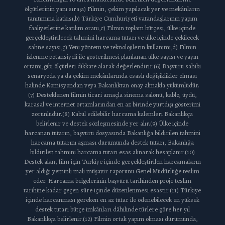
ölçütlerinin yanı sıra;a) Filmin, çekim yapılacak yer ve mekânların
tanıtımına katkısı,b) Türkiye Cumhuriyeti vatandaşlarının yapım
faaliyetlerine katılım oranı,c) Filmin toplam bütçesi, ülke içinde
gerçekleştirilecek tahmini harcama tutarı ve ülke içinde çekilecek
sahne sayısı,ç) Yeni yöntem ve teknolojilerin kullanımı,d) Filmin
izlenme potansiyeli ile gösterilmesi planlanan ülke sayısı ve yayın
ortamı,gibi ölçütleri dikkate alarak değerlendirir.(6) Başvuru sahibi
senaryoda ya da çekim mekânlarında esaslı değişiklikler olması
halinde Komisyondan veya Bakanlıktan onay almakla yükümlüdür.
(7) Desteklenen filmin ticari amaçla sinema salonu, kablo, uydu,
karasal ve internet ortamlarından en az birinde yurtdışı gösterimi
zorunludur.(8) Kabul edilebilir harcama kalemleri Bakanlıkça
belirlenir ve destek sözleşmesinde yer alır.(9) Ülke içinde
harcanan tutarın, başvuru dosyasında Bakanlığa bildirilen tahmini
harcama tutarını aşması durumunda destek tutarı, Bakanlığa
bildirilen tahmini harcama tutarı esas alınarak hesaplanır.(10)
Destek alan, film için Türkiye içinde gerçekleştirilen harcamaların
yer aldığı yeminli mali müşavir raporunu Genel Müdürlüğe teslim
eder. Harcama belgelerinin başvuru tarihinden proje teslim
tarihine kadar geçen süre içinde düzenlenmesi esastır.(11) Türkiye
içinde harcanması gereken en az tutar ile ödenebilecek en yüksek
destek tutarı bütçe imkânları dâhilinde türlere göre her yıl
Bakanlıkça belirlenir.(12) Filmin ortak yapım olması durumunda,