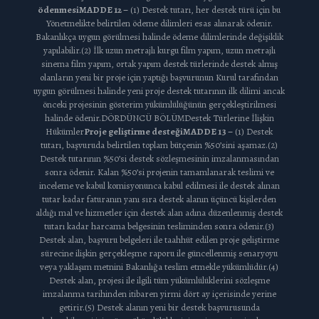
ödenmesi
MADDE 12 –
(1) Destek tutarı, her destek türü için bu
Yönetmelikte belirtilen ödeme dilimleri esas alınarak ödenir.
Bakanlıkça uygun görülmesi halinde ödeme dilimlerinde değişiklik
yapılabilir.(2) İlk uzun metrajlı kurgu film yapım, uzun metrajlı
sinema film yapım, ortak yapım destek türlerinde destek almış
olanların yeni bir proje için yaptığı başvurunun Kurul tarafından
uygun görülmesi halinde yeni proje destek tutarının ilk dilimi ancak
önceki projesinin gösterim yükümlülüğünün gerçekleştirilmesi
halinde ödenir.DÖRDÜNCÜ BÖLÜMDestek Türlerine İlişkin
Hükümler
Proje geliştirme desteği
MADDE 13 –
(1) Destek
tutarı, başvuruda belirtilen toplam bütçenin %50’sini aşamaz.(2)
Destek tutarının %50’si destek sözleşmesinin imzalanmasından
sonra ödenir. Kalan %50’si projenin tamamlanarak teslimi ve
inceleme ve kabul komisyonunca kabul edilmesi ile destek alınan
tutar kadar faturanın yanı sıra destek alanın üçüncü kişilerden
aldığı mal ve hizmetler için destek alan adına düzenlenmiş destek
tutarı kadar harcama belgesinin tesliminden sonra ödenir.(3)
Destek alan, başvuru belgeleri ile taahhüt edilen proje geliştirme
sürecine ilişkin gerçekleşme raporu ile güncellenmiş senaryoyu
veya yaklaşım metnini Bakanlığa teslim etmekle yükümlüdür.(4)
Destek alan, projesi ile ilgili tüm yükümlülüklerini sözleşme
imzalanma tarihinden itibaren yirmi dört ay içerisinde yerine
getirir.(5) Destek alanın yeni bir destek başvurusunda