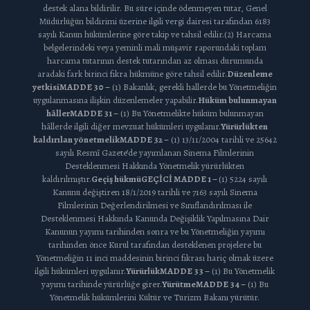
destek alana bildirilir. Bu süre içinde ödenmeyen tutar, Genel
Müdürlüğün bildirimi üzerine ilgili vergi dairesi tarafından 6183
sayılı Kanun hükümlerine göre takip ve tahsil edilir.(2) Harcama
belgelerindeki veya yeminli mali müşavir raporundaki toplam
harcama tutarının destek tutarından az olması durumunda
aradaki fark birinci fıkra hükmüne göre tahsil edilir.
Düzenleme
yetkisi
MADDE 30 –
(1) Bakanlık, gerekli hallerde bu Yönetmeliğin
uygulanmasına ilişkin düzenlemeler yapabilir.
Hüküm bulunmayan
hâller
MADDE 31 –
(1) Bu Yönetmelikte hüküm bulunmayan
hâllerde ilgili diğer mevzuat hükümleri uygulanır.
Yürürlükten
kaldırılan yönetmelik
MADDE 32 –
(1) 13/11/2004 tarihli ve 25642
sayılı Resmî Gazete’de yayımlanan Sinema Filmlerinin
Desteklenmesi Hakkında Yönetmelik yürürlükten
kaldırılmıştır.
Geçiş hükmü
GEÇİCİ MADDE 1 –
(1) 5224 sayılı
Kanunu değiştiren 18/1/2019 tarihli ve 7163 sayılı Sinema
Filmlerinin Değerlendirilmesi ve Sınıflandırılması ile
Desteklenmesi Hakkında Kanunda Değişiklik Yapılmasına Dair
Kanunun yayımı tarihinden sonra ve bu Yönetmeliğin yayımı
tarihinden önce Kurul tarafından desteklenen projelere bu
Yönetmeliğin 11 inci maddesinin birinci fıkrası hariç olmak üzere
ilgili hükümleri uygulanır.
Yürürlük
MADDE 33 –
(1) Bu Yönetmelik
yayımı tarihinde yürürlüğe girer.
Yürütme
MADDE 34 –
(1) Bu
Yönetmelik hükümlerini Kültür ve Turizm Bakanı yürütür.