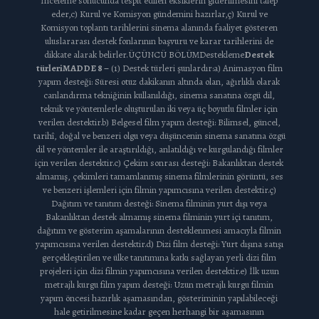
İnceleme sonucunda tespit edilen eksiklerin giderilmesini talep
eder,c) Kurul ve Komisyon gündemini hazırlar,ç) Kurul ve
Komisyon toplantı tarihlerini sinema alanında faaliyet gösteren
uluslararası destek fonlarının başvuru ve karar tarihlerini de
dikkate alarak belirler.ÜÇÜNCÜ BÖLÜMDestekleme
Destek
türleri
MADDE 8 –
(1) Destek türleri şunlardır:a) Animasyon film
yapım desteği: Süresi otuz dakikanın altında olan, ağırlıklı olarak
canlandırma tekniğinin kullanıldığı, sinema sanatına özgü dil,
teknik ve yöntemlerle oluşturulan iki veya üç boyutlu filmler için
verilen destektir.b) Belgesel film yapım desteği: Bilimsel, güncel,
tarihî, doğal ve benzeri olgu veya düşüncenin sinema sanatına özgü
dil ve yöntemler ile araştırıldığı, anlatıldığı ve kurgulandığı filmler
için verilen destektir.c) Çekim sonrası desteği: Bakanlıktan destek
almamış, çekimleri tamamlanmış sinema filmlerinin görüntü, ses
ve benzeri işlemleri için filmin yapımcısına verilen destektir.ç)
Dağıtım ve tanıtım desteği: Sinema filminin yurt dışı veya
Bakanlıktan destek almamış sinema filminin yurt içi tanıtım,
dağıtım ve gösterim aşamalarının desteklenmesi amacıyla filmin
yapımcısına verilen destektir.d) Dizi film desteği: Yurt dışına satışı
gerçekleştirilen ve ülke tanıtımına katkı sağlayan yerli dizi film
projeleri için dizi filmin yapımcısına verilen destektir.e) İlk uzun
metrajlı kurgu film yapım desteği: Uzun metrajlı kurgu filmin
yapım öncesi hazırlık aşamasından, gösteriminin yapılabileceği
hale getirilmesine kadar geçen herhangi bir aşamasının