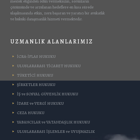
meslek etiğinden ödün vermeksizin, sorunların
çözümünde ve arzulanan hedeflere en kısa sürede
ulaşılmasında etkin, zoru başaran ve yaratıcı bir avukatlık
ve hukuki danışmanlık hizmeti vermektedir.
UZMANLIK ALANLARIMIZ
İCRA-İFLAS HUKUKU
ULUSLARARASI TİCARET HUKUKU
TÜKETİCİ HUKUKU
ŞİRKETLER HUKUKU
İŞ ve SOSYAL GÜVENLİK HUKUKU
İDARE ve VERGİ HUKUKU
CEZA HUKUKU
YABANCILAR ve VATANDAŞLIK HUKUKU
ULUSLARARASI İŞLEMLER ve UYUŞMAZLIK