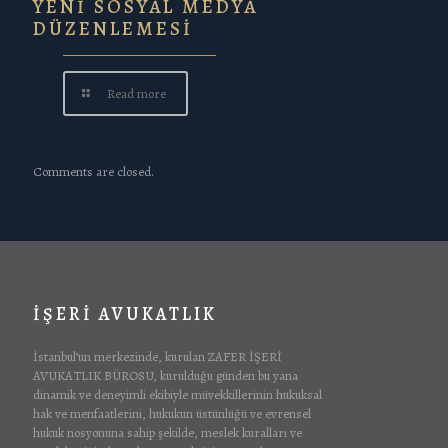
YENİ SOSYAL MEDYA
DÜZENLEMESİ
Read more
Comments are closed.
İŞERİ AVUKATLIK
İstanbul’un merkezinde, kurulan ZAFER İŞERİ
AVUKATLIK BÜROSU, kurulduğu günden bu yana
dinamik ve deneyimli ekibiyle müvekkillerinin hukuksal
hak ve menfaatlerini, hukukun üstünlüğü ve evrensel
hukuk nosyonuna sahip şekilde, meslek kuralları ve