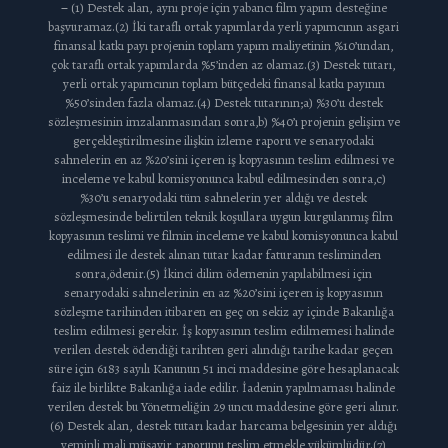
–
(1) Destek alan, aynı proje için yabancı film yapım desteğine
başvuramaz.(2) İki taraflı ortak yapımlarda yerli yapımcının asgari
finansal katkı payı projenin toplam yapım maliyetinin %10’undan,
çok taraflı ortak yapımlarda %5’inden az olamaz.(3) Destek tutarı,
yerli ortak yapımcının toplam bütçedeki finansal katkı payının
%50’sinden fazla olamaz.(4) Destek tutarının;a) %30’u destek
sözleşmesinin imzalanmasından sonra,b) %40’ı projenin gelişim ve
gerçekleştirilmesine ilişkin izleme raporu ve senaryodaki
sahnelerin en az %20’sini içeren iş kopyasının teslim edilmesi ve
inceleme ve kabul komisyonunca kabul edilmesinden sonra,c)
%30’u senaryodaki tüm sahnelerin yer aldığı ve destek
sözleşmesinde belirtilen teknik koşullara uygun kurgulanmış film
kopyasının teslimi ve filmin inceleme ve kabul komisyonunca kabul
edilmesi ile destek alınan tutar kadar faturanın tesliminden
sonra,ödenir.(5) İkinci dilim ödemenin yapılabilmesi için
senaryodaki sahnelerinin en az %20’sini içeren iş kopyasının
sözleşme tarihinden itibaren en geç on sekiz ay içinde Bakanlığa
teslim edilmesi gerekir. İş kopyasının teslim edilmemesi halinde
verilen destek ödendiği tarihten geri alındığı tarihe kadar geçen
süre için 6183 sayılı Kanunun 51 inci maddesine göre hesaplanacak
faiz ile birlikte Bakanlığa iade edilir. İadenin yapılmaması halinde
verilen destek bu Yönetmeliğin 29 uncu maddesine göre geri alınır.
(6) Destek alan, destek tutarı kadar harcama belgesinin yer aldığı
yeminli mali müşavir raporunu teslim etmekle yükümlüdür.(7)