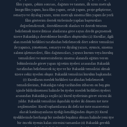
film yapım, çekim sonrası, dağıtım ve tanıtım, ilk uzun metrajlı
kurgu film yapım, kısa film yapım, ortak yapım, proje geliştirme,
senaryo ve diyalog yazım, uzun metrajlı sinema film yapım ile yerli
film gösterim destek türlerinde yapılan başvuruları
değerlendirmek, desteklenecek olanları ve destek tutarını
belirlemek üzere ihtisas alanlarına göre sayısı dördü geçmemek
üzere Bakanlıkça destekleme kurulları oluşturulur.(2) Kurullar, ilgili
alan meslek birlikleri tarafından belirlenecek dört sektör temsilcisi
ile yapımcı, yönetmen, senaryo ve diyalog yazarı, oyuncu, sinema
salonu işletmecileri, film dağıtımcıları, yayıncı kurum veya kuruluş
temsilcileri ve üniversitelerin sinema alanında eğitim veren
bölümlerinde görev yapan öğretim üyeleri arasından Bakanlık
tarafından belirlenecek üç üye ve bir Bakanlık temsilcisi olmak
üzere sekiz üyeden oluşur. Bakanlık temsilcisi kurulun başkanıdır.
(3) Kurulların meslek birlikleri tarafından belirlenecek
temsilcilerinin, Bakanlığın talep tarihinden itibaren on beş gün
içinde bildirilmemesi halinde bu üyeler meslek birlikleri üyeleri
arasından Bakanlıkça seçilir.(4) Kurul üyelerinin görev süresi iki
yıldır. Bakanlık temsilcisi dışındaki üyeler iki dönem üst üste
seçilemezler. Kurul toplantılarına iki defa üst üste mazeretsiz
olarak katılmayanların üyeliği kendiliğinden düşer.(5) Kurul
üyeliklerinde herhangi bir nedenle boşalma olması halinde yeni üye
bir önceki üyenin kalan süresini tamamlar.(6) Bakanlık gerekli