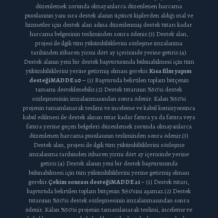
düzenlemek zorunda olmayanlarca düzenlenen harcama
pusulasının yanı sıra destek alanın üçüncü kişilerden aldığı mal ve
hizmetler için destek alan adına düzenlenmiş destek tutarı kadar
harcama belgesinin tesliminden sonra ödenir.(3) Destek alan,
projesi ile ilgili tüm yükümlülüklerini sözleşme imzalanma
tarihinden itibaren yirmi dört ay içerisinde yerine getirir.(4)
Destek alanın yeni bir destek başvurusunda bulunabilmesi için tüm
yükümlülüklerini yerine getirmiş olması gerekir.
Kısa film yapım
desteği
MADDE 20 –
(1) Başvuruda belirtilen toplam bütçenin
tamamı desteklenebilir.(2) Destek tutarının %50’si destek
sözleşmesinin imzalanmasından sonra ödenir. Kalan %50’si
projenin tamamlanarak teslimi ve inceleme ve kabul komisyonunca
kabul edilmesi ile destek alınan tutar kadar fatura ya da fatura veya
fatura yerine geçen belgeleri düzenlemek zorunda olmayanlarca
düzenlenen harcama pusulasının tesliminden sonra ödenir.(3)
Destek alan, projesi ile ilgili tüm yükümlülüklerini sözleşme
imzalanma tarihinden itibaren yirmi dört ay içerisinde yerine
getirir.(4) Destek alanın yeni bir destek başvurusunda
bulunabilmesi için tüm yükümlülüklerini yerine getirmiş olması
gerekir.
Çekim sonrası desteği
MADDE 21 –
(1) Destek tutarı,
başvuruda belirtilen toplam bütçenin %50’sini aşamaz.(2) Destek
tutarının %50’si destek sözleşmesinin imzalanmasından sonra
ödenir. Kalan %50’si projenin tamamlanarak teslimi, inceleme ve