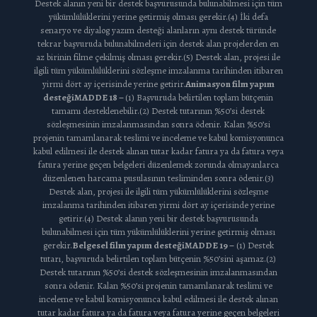
Destek alanın yeni bir destek başvurusunda bulunabilmesi için tüm
yükümlülüklerini yerine getirmiş olması gerekir.(4) İki defa
senaryo ve diyalog yazım desteği alanların aynı destek türünde
tekrar başvuruda bulunabilmeleri için destek alan projelerden en
az birinin filme çekilmiş olması gerekir.(5) Destek alan, projesi ile
ilgili tüm yükümlülüklerini sözleşme imzalanma tarihinden itibaren
yirmi dört ay içerisinde yerine getirir.
Animasyon film yapım
desteği
MADDE 18 –
(1) Başvuruda belirtilen toplam bütçenin
tamamı desteklenebilir.(2) Destek tutarının %50’si destek
sözleşmesinin imzalanmasından sonra ödenir. Kalan %50’si
projenin tamamlanarak teslimi ve inceleme ve kabul komisyonunca
kabul edilmesi ile destek alınan tutar kadar fatura ya da fatura veya
fatura yerine geçen belgeleri düzenlemek zorunda olmayanlarca
düzenlenen harcama pusulasının tesliminden sonra ödenir.(3)
Destek alan, projesi ile ilgili tüm yükümlülüklerini sözleşme
imzalanma tarihinden itibaren yirmi dört ay içerisinde yerine
getirir.(4) Destek alanın yeni bir destek başvurusunda
bulunabilmesi için tüm yükümlülüklerini yerine getirmiş olması
gerekir.
Belgesel film yapım desteği
MADDE 19 –
(1) Destek
tutarı, başvuruda belirtilen toplam bütçenin %50’sini aşamaz.(2)
Destek tutarının %50’si destek sözleşmesinin imzalanmasından
sonra ödenir. Kalan %50’si projenin tamamlanarak teslimi ve
inceleme ve kabul komisyonunca kabul edilmesi ile destek alınan
tutar kadar fatura ya da fatura veya fatura yerine geçen belgeleri