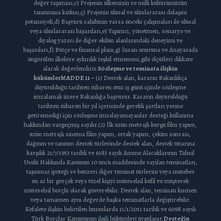
değer taşıması,c) Projenin ülkemizin ve milli kültürümüzün
tanıtımına katkısı,ç) Projenin ulusal ve uluslararası dolaşım
potansiyeli,d) Başvuru sahibinin varsa önceki çalışmaları ile ulusal
veya uluslararası başarıları,e) Yapımcı, yönetmen, senaryo ve
diyalog yazarı ile diğer ekibin alanlarındaki deneyimi ve
başarıları,f) Bütçe ve finansal planı,g) İnsan onuruna ve Anayasada
öngörülen ilkelere aykırılık teşkil etmemesi,gibi ölçütleri dikkate
alarak değerlendirir.
Sözleşme ve teminata ilişkin
hükümler
MADDE 11 –
(1) Destek alan, kararın Bakanlıkça
duyurulduğu tarihten itibaren otuz iş günü içinde sözleşme
imzalamak üzere Bakanlığa başvurur. Kararın duyurulduğu
tarihten itibaren bir yıl içerisinde gerekli şartları yerine
getiremediği için sözleşme imzalayamayanlar desteği kullanma
hakkından vazgeçmiş sayılır.(2) İlk uzun metrajlı kurgu film yapım,
uzun metrajlı sinema film yapım, ortak yapım, çekim sonrası,
dağıtım ve tanıtım destek türlerinde destek alan, destek tutarına
karşılık 21/7/1953 tarihli ve 6183 sayılı Amme Alacaklarının Tahsil
Usulü Hakkında Kanunun 10 uncu maddesinde sayılan teminatları,
taşınmaz ipoteği ve benzeri diğer teminat türlerini veya muteber
en az bir gerçek veya tüzel kişiyi müteselsil kefil ve müşterek
müteselsil borçlu olarak gösterebilir. Destek alan, teminatı kısmen
veya tamamen aynı değerde başka teminatlarla değiştirebilir.
Kefalete ilişkin belirtilen hususlarda 11/1/2011 tarihli ve 6098 sayılı
Türk Borçlar Kanununun ilgili hükümleri uygulanır.
Desteğin