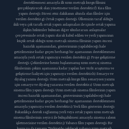
desteklenmesi amacıyla ilk uzun metrajlı kurgu filmini
gerçekleştirecek olan yönetmene verilen destektir.f) Kısa film
yapım desteği: Süresi otuz dakikanın altında olan filmler için
verilen destektir.g) Ortak yapım desteği: Ülkemizin taraf olduğu
ikili veya çok taraflı ortak yapım anlaşmaları ile içinde ortak yapıma
ilişkin hükümler bulunan diğer uluslararası anlaşmalar
çerçevesinde ortak yapım olarak kabul edilen ve yerli yapımcının
küçük ortak olduğu uzun metrajlı sinema filminin yapım öncesi
hazırlık aşamasından, gösteriminin yapılabileceği hale
getirilmesine kadar geçen herhangi bir aşamasının desteklenmesi
amacıyla yerli ortak yapımcıya verilen destektir.ğ) Proje geliştirme
desteği: Çekimlerine henüz başlanmamış uzun metraj sinema
filmlerinin çekim aşamasına kadar yapılan her türlü araştırma ve
geliştirme faaliyeti için yapımcıya verilen destektir.h) Senaryo ve
diyalog yazımı desteği: Uzun metrajlı kurgu film senaryosu yazımı
için senaryo ve diyalog yazarına verilen destektir.ı) Uzun metrajlı
sinema film yapım desteği: Uzun metrajlı sinema filmlerinin yapım
öncesi hazırlık aşamasından, gösteriminin yapılabileceği hale
getirilmesine kadar geçen herhangi bir aşamasının desteklenmesi
amacıyla yapımcıya verilen destektir.i) Yerli film gösterim desteği:
Bakanlıkça destek sağlanmış yerli veya ortak yapım uzun metrajlı
sinema filmlerinin seyirci ile buluşabilmesi amacıyla sinema salonu
işletmecisine verilen destektir.j) Yabancı film yapım desteği: Bir
kısmı ya da tamamı Türkiye’de çekilecek yabancı uzun metrajlı