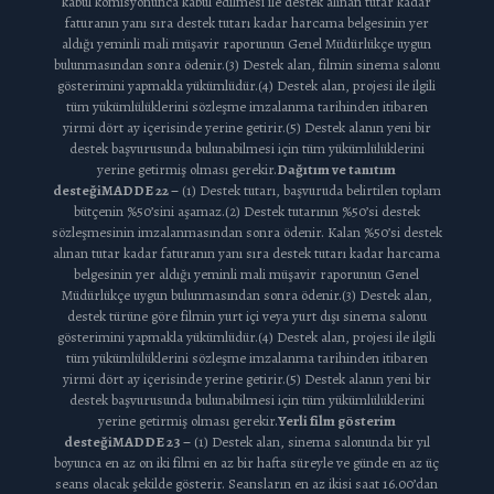
kabul komisyonunca kabul edilmesi ile destek alınan tutar kadar
faturanın yanı sıra destek tutarı kadar harcama belgesinin yer
aldığı yeminli mali müşavir raporunun Genel Müdürlükçe uygun
bulunmasından sonra ödenir.(3) Destek alan, filmin sinema salonu
gösterimini yapmakla yükümlüdür.(4) Destek alan, projesi ile ilgili
tüm yükümlülüklerini sözleşme imzalanma tarihinden itibaren
yirmi dört ay içerisinde yerine getirir.(5) Destek alanın yeni bir
destek başvurusunda bulunabilmesi için tüm yükümlülüklerini
yerine getirmiş olması gerekir.
Dağıtım ve tanıtım
desteği
MADDE 22 –
(1) Destek tutarı, başvuruda belirtilen toplam
bütçenin %50’sini aşamaz.(2) Destek tutarının %50’si destek
sözleşmesinin imzalanmasından sonra ödenir. Kalan %50’si destek
alınan tutar kadar faturanın yanı sıra destek tutarı kadar harcama
belgesinin yer aldığı yeminli mali müşavir raporunun Genel
Müdürlükçe uygun bulunmasından sonra ödenir.(3) Destek alan,
destek türüne göre filmin yurt içi veya yurt dışı sinema salonu
gösterimini yapmakla yükümlüdür.(4) Destek alan, projesi ile ilgili
tüm yükümlülüklerini sözleşme imzalanma tarihinden itibaren
yirmi dört ay içerisinde yerine getirir.(5) Destek alanın yeni bir
destek başvurusunda bulunabilmesi için tüm yükümlülüklerini
yerine getirmiş olması gerekir.
Yerli film gösterim
desteği
MADDE 23 –
(1) Destek alan, sinema salonunda bir yıl
boyunca en az on iki filmi en az bir hafta süreyle ve günde en az üç
seans olacak şekilde gösterir. Seansların en az ikisi saat 16.00’dan