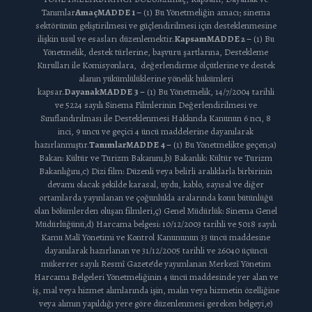
Tanımlar
Amaç
MADDE 1 –
(1) Bu Yönetmeliğin amacı; sinema
sektörünün geliştirilmesi ve güçlendirilmesi için desteklenmesine
ilişkin usul ve esasları düzenlemektir.
Kapsam
MADDE 2 –
(1) Bu
Yönetmelik, destek türlerine, başvuru şartlarına, Destekleme
Kurulları ile Komisyonlara, değerlendirme ölçütlerine ve destek
alanın yükümlülüklerine yönelik hükümleri
kapsar.
Dayanak
MADDE 3 –
(1) Bu Yönetmelik, 14/7/2004 tarihli
ve 5224 sayılı Sinema Filmlerinin Değerlendirilmesi ve
Sınıflandırılması ile Desteklenmesi Hakkında Kanunun 6 ncı, 8
inci, 9 uncu ve geçici 4 üncü maddelerine dayanılarak
hazırlanmıştır.
Tanımlar
MADDE 4 –
(1) Bu Yönetmelikte geçen;a)
Bakan: Kültür ve Turizm Bakanını,b) Bakanlık: Kültür ve Turizm
Bakanlığını,c) Dizi film: Düzenli veya belirli aralıklarla birbirinin
devamı olacak şekilde karasal, uydu, kablo, sayısal ve diğer
ortamlarda yayınlanan ve çoğunlukla aralarında konu bütünlüğü
olan bölümlerden oluşan filmleri,ç) Genel Müdürlük: Sinema Genel
Müdürlüğünü,d) Harcama belgesi: 10/12/2003 tarihli ve 5018 sayılı
Kamu Malî Yönetimi ve Kontrol Kanununun 33 üncü maddesine
dayanılarak hazırlanan ve 31/12/2005 tarihli ve 26040 üçüncü
mükerrer sayılı Resmî Gazete’de yayımlanan Merkezî Yönetim
Harcama Belgeleri Yönetmeliğinin 4 üncü maddesinde yer alan ve
iş, mal veya hizmet alımlarında işin, malın veya hizmetin özelliğine
veya alımın yapıldığı yere göre düzenlenmesi gereken belgeyi,e)