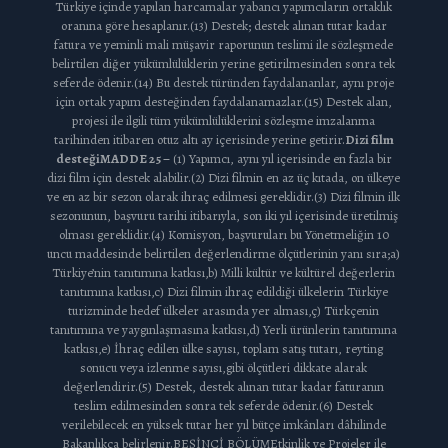
Türkiye içinde yapılan harcamalar yabancı yapımcıların ortaklık
oranına göre hesaplanır.(13) Destek; destek alınan tutar kadar
fatura ve yeminli mali müşavir raporunun teslimi ile sözleşmede
belirtilen diğer yükümlülüklerin yerine getirilmesinden sonra tek
seferde ödenir.(14) Bu destek türünden faydalananlar, aynı proje
için ortak yapım desteğinden faydalanamazlar.(15) Destek alan,
projesi ile ilgili tüm yükümlülüklerini sözleşme imzalanma
tarihinden itibaren otuz altı ay içerisinde yerine getirir.
Dizi film
desteği
MADDE 25 –
(1) Yapımcı, aynı yıl içerisinde en fazla bir
dizi film için destek alabilir.(2) Dizi filmin en az üç kıtada, on ülkeye
ve en az bir sezon olarak ihraç edilmesi gereklidir.(3) Dizi filmin ilk
sezonunun, başvuru tarihi itibarıyla, son iki yıl içerisinde üretilmiş
olması gereklidir.(4) Komisyon, başvuruları bu Yönetmeliğin 10
uncu maddesinde belirtilen değerlendirme ölçütlerinin yanı sıra;a)
Türkiye’nin tanıtımına katkısı,b) Milli kültür ve kültürel değerlerin
tanıtımına katkısı,c) Dizi filmin ihraç edildiği ülkelerin Türkiye
turizminde hedef ülkeler arasında yer alması,ç) Türkçenin
tanıtımına ve yaygınlaşmasına katkısı,d) Yerli ürünlerin tanıtımına
katkısı,e) İhraç edilen ülke sayısı, toplam satış tutarı, reyting
sonucu veya izlenme sayısı,gibi ölçütleri dikkate alarak
değerlendirir.(5) Destek, destek alınan tutar kadar faturanın
teslim edilmesinden sonra tek seferde ödenir.(6) Destek
verilebilecek en yüksek tutar her yıl bütçe imkânları dâhilinde
Bakanlıkça belirlenir.BEŞİNCİ BÖLÜMEtkinlik ve Projeler ile