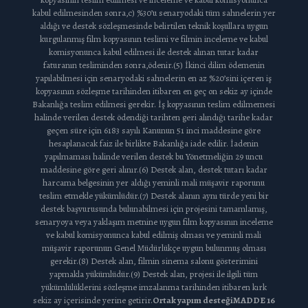
kabul edilmesinden sonra,c) %30’u senaryodaki tüm sahnelerin yer
aldığı ve destek sözleşmesinde belirtilen teknik koşullara uygun
kurgulanmış film kopyasının teslimi ve filmin inceleme ve kabul
komisyonunca kabul edilmesi ile destek alınan tutar kadar
faturanın tesliminden sonra,ödenir.(5) İkinci dilim ödemenin
yapılabilmesi için senaryodaki sahnelerin en az %20’sini içeren iş
kopyasının sözleşme tarihinden itibaren en geç on sekiz ay içinde
Bakanlığa teslim edilmesi gerekir. İş kopyasının teslim edilmemesi
halinde verilen destek ödendiği tarihten geri alındığı tarihe kadar
geçen süre için 6183 sayılı Kanunun 51 inci maddesine göre
hesaplanacak faiz ile birlikte Bakanlığa iade edilir. İadenin
yapılmaması halinde verilen destek bu Yönetmeliğin 29 uncu
maddesine göre geri alınır.(6) Destek alan, destek tutarı kadar
harcama belgesinin yer aldığı yeminli mali müşavir raporunu
teslim etmekle yükümlüdür.(7) Destek alanın aynı türde yeni bir
destek başvurusunda bulunabilmesi için projesini tamamlamış,
senaryoya veya yaklaşım metnine uygun film kopyasının inceleme
ve kabul komisyonunca kabul edilmiş olması ve yeminli mali
müşavir raporunun Genel Müdürlükçe uygun bulunmuş olması
gerekir.(8) Destek alan, filmin sinema salonu gösterimini
yapmakla yükümlüdür.(9) Destek alan, projesi ile ilgili tüm
yükümlülüklerini sözleşme imzalanma tarihinden itibaren kırk
sekiz ay içerisinde yerine getirir.
Ortak yapım desteği
MADDE 16