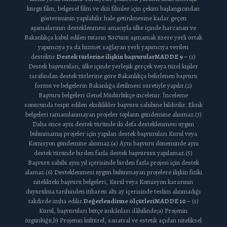
kurgu film, belgesel film ve dizi filmler için çekim başlangıcından
gösteriminin yapılabilir hale getirilmesine kadar geçen
aşamalarının desteklenmesi amacıyla ülke içinde harcanan ve
Bakanlıkça kabul edilen tutarın %30’unu aşmamak üzere yerli ortak
yapımcıya ya da hizmet sağlayan yerli yapımcıya verilen
destektir.
Destek türlerine ilişkin başvurular
MADDE 9 –
(1)
Destek başvuruları, ülke içinde yerleşik gerçek veya tüzel kişiler
tarafından destek türlerine göre Bakanlıkça belirlenen başvuru
formu ve belgelerin Bakanlığa iletilmesi suretiyle yapılır.(2)
Başvuru belgeleri Genel Müdürlükçe incelenir. İnceleme
sonucunda tespit edilen eksiklikler başvuru sahibine bildirilir. Eksik
belgeleri tamamlanmayan projeler toplantı gündemine alınmaz.(3)
Daha önce aynı destek türünde iki defa desteklenmesi uygun
bulunmamış projeler için yapılan destek başvuruları Kurul veya
Komisyon gündemine alınmaz.(4) Aynı başvuru döneminde aynı
destek türünde birden fazla destek başvurusu yapılamaz.(5)
Başvuru sahibi aynı yıl içerisinde birden fazla projesi için destek
alamaz.(6) Desteklenmesi uygun bulunmayan projelere ilişkin fiziki
nitelikteki başvuru belgeleri, Kurul veya Komisyon kararının
duyurulma tarihinden itibaren altı ay içerisinde teslim alınmadığı
takdirde imha edilir.
Değerlendirme ölçütleri
MADDE 10 –
(1)
Kurul, başvuruları bütçe imkânları dâhilinde;a) Projenin
özgünlüğü,b) Projenin kültürel, sanatsal ve estetik açıdan niteliksel