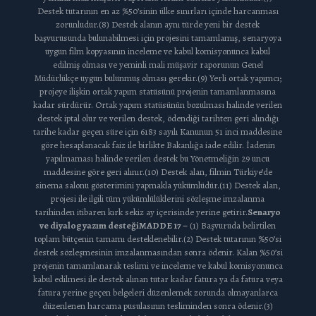
Destek tutarının en az %50’sinin ülke sınırları içinde harcanması
zorunludur.(8) Destek alanın aynı türde yeni bir destek
başvurusunda bulunabilmesi için projesini tamamlamış, senaryoya
uygun film kopyasının inceleme ve kabul komisyonunca kabul
edilmiş olması ve yeminli mali müşavir raporunun Genel
Müdürlükçe uygun bulunmuş olması gerekir.(9) Yerli ortak yapımcı;
projeye ilişkin ortak yapım statüsünü projenin tamamlanmasına
kadar sürdürür. Ortak yapım statüsünün bozulması halinde verilen
destek iptal olur ve verilen destek, ödendiği tarihten geri alındığı
tarihe kadar geçen süre için 6183 sayılı Kanunun 51 inci maddesine
göre hesaplanacak faiz ile birlikte Bakanlığa iade edilir. İadenin
yapılmaması halinde verilen destek bu Yönetmeliğin 29 uncu
maddesine göre geri alınır.(10) Destek alan, filmin Türkiye’de
sinema salonu gösterimini yapmakla yükümlüdür.(11) Destek alan,
projesi ile ilgili tüm yükümlülüklerini sözleşme imzalanma
tarihinden itibaren kırk sekiz ay içerisinde yerine getirir.
Senaryo
ve diyalog yazım desteği
MADDE 17 –
(1) Başvuruda belirtilen
toplam bütçenin tamamı desteklenebilir.(2) Destek tutarının %50’si
destek sözleşmesinin imzalanmasından sonra ödenir. Kalan %50’si
projenin tamamlanarak teslimi ve inceleme ve kabul komisyonunca
kabul edilmesi ile destek alınan tutar kadar fatura ya da fatura veya
fatura yerine geçen belgeleri düzenlemek zorunda olmayanlarca
düzenlenen harcama pusulasının tesliminden sonra ödenir.(3)