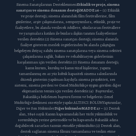
Sinema Sanatçılarının Desteklenmesi
Etkinlik ve proje, sinema
sanatçısı ve sinema donanım desteği
MADDE 26 –
(1) Etkinlik
ve proje desteği; sinema alanındaki film festivallerine, film
günlerine, arşiv çalışmalarına, sempozyumlara, etkinlik, proje ve
faaliyetlere, bu alanda verilecek ödüllere, uluslararası festivallere
ve yarışmalara katılım ile bunlara ilişkin tanıtım faaliyetlerine
verilen destektir.(2) Sinema sanatçısı desteği; sinema alanında
faaliyet gösteren meslek örgütlerinden bu alanda çalıştığını
belgeleyen ihtiyaç sahibi sinema sanatçılarına veya sinema sektörü
çalışanlarına sağlık, bakım ve rehabilitasyon giderlerinin
karşılanması için verilen destektir.(3) Sinema donanım desteği;
kamu kurum, kuruluş ve kamu tüzel kişilerine, yapımı
tamamlanmış en az yüz koltuk kapasiteli sinema salonlarında
düzenli gösterim yapılması kaydıyla sinema projektörü, ses
sistemi, sinema perdesi ve Genel Müdürlükçe uygun görülen diğer
ekipmanların temini için verilen destektir.(4) Başvurular,
Bakanlıkça belirlenen başvuru formu ve belgelerin Genel
Müdürlüğe iletilmesi suretiyle yapılır.ALTINCI BÖLÜMYaptırımlar,
Diğer ve Son Hükümler
Diğer hükümler
MADDE 27 –
(1) Destek
alan, 5846 sayılı Kanun kapsamındaki her türlü yükümlülük ve
sorumluluğu yerine getirmekle ve bu kapsamda Bakanlık adına
doğabilecek zararları tazmin etmekle yükümlüdür.(2) Destek alan,
destek sağlanan sinema filmini tamamlama ve teslim etme