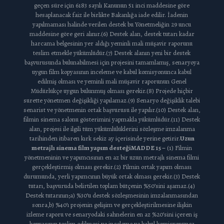
geçen süre için 6183 sayılı Kanunun 51 inci maddesine göre
hesaplanacak faiz ile birlikte Bakanlığa iade edilir. İadenin
yapılmaması halinde verilen destek bu Yönetmeliğin 29 uncu
maddesine göre geri alınır.(6) Destek alan, destek tutarı kadar
harcama belgesinin yer aldığı yeminli mali müşavir raporunu
teslim etmekle yükümlüdür.(7) Destek alanın yeni bir destek
başvurusunda bulunabilmesi için projesini tamamlamış, senaryoya
uygun film kopyasının inceleme ve kabul komisyonunca kabul
edilmiş olması ve yeminli mali müşavir raporunun Genel
Müdürlükçe uygun bulunmuş olması gerekir.(8) Projede hiçbir
surette yönetmen değişikliği yapılamaz.(9) Senaryo değişiklik talebi
senarist ve yönetmenin ortak başvurusu ile yapılır.(10) Destek alan,
filmin sinema salonu gösterimini yapmakla yükümlüdür.(11) Destek
alan, projesi ile ilgili tüm yükümlülüklerini sözleşme imzalanma
tarihinden itibaren kırk sekiz ay içerisinde yerine getirir.
Uzun
metrajlı sinema film yapım desteği
MADDE 15 –
(1) Filmin
yönetmeninin ve yapımcısının en az bir uzun metrajlı sinema filmi
gerçekleştirmiş olması gerekir.(2) Filmin ortak yapım olması
durumunda, yerli yapımcının büyük ortak olması gerekir.(3) Destek
tutarı, başvuruda belirtilen toplam bütçenin %50’sini aşamaz.(4)
Destek tutarının;a) %30’u destek sözleşmesinin imzalanmasından
sonra,b) %40’ı projenin gelişim ve gerçekleştirilmesine ilişkin
izleme raporu ve senaryodaki sahnelerin en az %20’sini içeren iş
kopyasının teslim edilmesi ve inceleme ve kabul komisyonunca