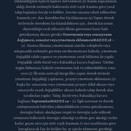
yükümlülüğünü üçüncü kişilere devredemez.(3) Kanun kapsamında
aldığı destek nedeniyle haklarında 6183 sayılı Kanuna göre yasal
takip başlatılan borçlu ve kefiller, borcun tamamı tahsil edilmeden
Kanunda yer alan desteklerden faydalanamaz.(4) Yapım destek
türlerinde destekten faydalanılabilmesi için, destek kararının
duyurulduğu tarih itibarıyla filmin gösterime hazır hale
getirilmemiş olması gerekir.
Yönetmenin veya senaryonun
değişmesi, senarist veya yönetmen eklenmesi
MADDE 28 –
(1) Sinema filminin yönetmeninin mücbir sebeplerle veya
anlaşmazlık nedeniyle görevini sürdürememesi halinde, yönetmen
değişiklik talebi yapımcı ve yönetmenin ortak bildirimi ile yapılır.
Değişiklik talebi Kurul veya Bakanlıkça karara bağlanır. Talebin
uygun bulunması halinde yönetmenin hak ve yükümlülükleri sona
erer.(2) İlk uzun metrajlı kurgu film yapım destek türünde
yönetmen değişikliği yapılamaz, projeye yönetmen eklenemez.(3)
Başka bir senaristin veya yönetmenin projeye dâhil olması veya
senaryoda esaslı değişiklikler olması halinde talep destek alan
tarafından yapılır. Talep, Kurul veya Bakanlıkça karara
bağlanır.
Yaptırımlar
MADDE 29 –
(1) İlgili mevzuat ve destek
sözleşmesinde belirtilen yükümlülüklerin yerine getirilmemesi,
desteğin haksız alındığının tespiti ve desteğin iade edilmek
istenmesi hallerinde desteğin ödendiği tarihten geri alındığı tarihe
kadar geçen süre için 6183 sayılı Kanunun 51 inci maddesine göre
hesaplanacak faiz ile birlikte bir ay içinde ödenmesi gerektiği