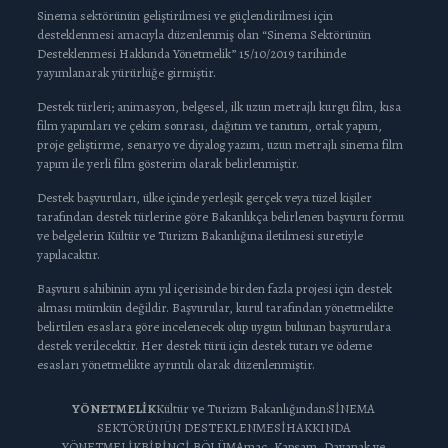
Sinema sektörünün geliştirilmesi ve güçlendirilmesi için
desteklenmesi amacıyla düzenlenmiş olan “Sinema Sektörünün
Desteklenmesi Hakkında Yönetmelik” 15/10/2019 tarihinde
yayımlanarak yürürlüğe girmiştir.
Destek türleri; animasyon, belgesel, ilk uzun metrajlı kurgu film, kısa
film yapımları ve çekim sonrası, dağıtım ve tanıtım, ortak yapım,
proje geliştirme, senaryo ve diyalog yazım, uzun metrajlı sinema film
yapım ile yerli film gösterim olarak belirlenmiştir.
Destek başvuruları, ülke içinde yerleşik gerçek veya tüzel kişiler
tarafından destek türlerine göre Bakanlıkça belirlenen başvuru formu
ve belgelerin Kültür ve Turizm Bakanlığına iletilmesi suretiyle
yapılacaktır.
Başvuru sahibinin aynı yıl içerisinde birden fazla projesi için destek
alması mümkün değildir. Başvurular, kurul tarafından yönetmelikte
belirtilen esaslara göre incelenecek olup uygun bulunan başvurulara
destek verilecektir. Her destek türü için destek tutarı ve ödeme
esasları yönetmelikte ayrıntılı olarak düzenlenmiştir.
YÖNETMELİK
Kültür ve Turizm Bakanlığından:SİNEMA
SEKTÖRÜNÜN DESTEKLENMESİHAKKINDA
YÖNETMELİKBİRİNCİ BÖLÜMAmaç, Kapsam, Dayanak ve