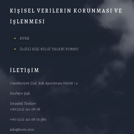
KİŞİSEL VERİLERİN KORUNMASI VE
İŞLENMESİ
KVKK
İLGİLİ KİŞİ BİLGİ TALEBİ FORMU
İLETİŞİM
Cumhuriyet Cad. Kök Apartmanı No:193 / 4
Harbiye Şişli
İstanbul Türkiye
+90 (212) 241 08 08
+90 (212) 241 08 07 pbx
info@iseri.av.tr