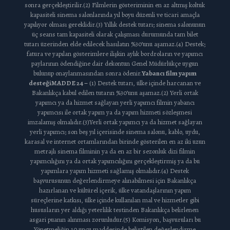
sonra gerçekleştirilir.(2) Filmlerin gösteriminin en az altmış koltuk
kapasiteli sinema salonlarında yıl boyu düzenli ve ticari amaçla
yapılıyor olması gereklidir.(3) Yıllık destek tutarı; sinema salonunun
üç seans tam kapasiteli olarak çalışması durumunda tam bilet
tutarı üzerinden elde edilecek hasılatın %30’unu aşamaz.(4) Destek;
fatura ve yapılan gösterimlere ilişkin aylık bordroların ve yapımcı
paylarının ödendiğine dair dekontun Genel Müdürlükçe uygun
bulunup onaylanmasından sonra ödenir.
Yabancı film yapım
desteği
MADDE 24 –
(1) Destek tutarı, ülke içinde harcanan ve
Bakanlıkça kabul edilen tutarın %30’unu aşamaz.(2) Yerli ortak
yapımcı ya da hizmet sağlayan yerli yapımcı filmin yabancı
yapımcısı ile ortak yapım ya da yapım hizmeti sözleşmesi
imzalamış olmalıdır.(3)Yerli ortak yapımcı ya da hizmet sağlayan
yerli yapımcı; son beş yıl içerisinde sinema salonu, kablo, uydu,
karasal ve internet ortamlarından birinde gösterilen en az iki uzun
metrajlı sinema filminin ya da en az bir sezonluk dizi filmin
yapımcılığını ya da ortak yapımcılığını gerçekleştirmiş ya da bu
yapımlara yapım hizmeti sağlamış olmalıdır.(4) Destek
başvurusunun değerlendirmeye alınabilmesi için Bakanlıkça
hazırlanan ve kültürel içerik, ülke vatandaşlarının yapım
süreçlerine katkısı, ülke içinde kullanılan mal ve hizmetler gibi
hususların yer aldığı yeterlilik testinden Bakanlıkça belirlenen
asgari puanın alınması zorunludur.(5) Komisyon, başvuruları bu
Yönetmeliğin 10 uncu maddesinde belirtilen değerlendirme