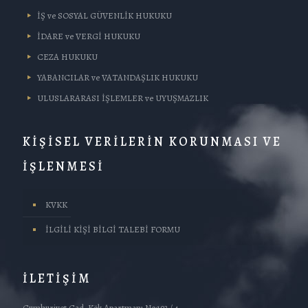
İŞ ve SOSYAL GÜVENLİK HUKUKU
İDARE ve VERGİ HUKUKU
CEZA HUKUKU
YABANCILAR ve VATANDAŞLIK HUKUKU
ULUSLARARASI İŞLEMLER ve UYUŞMAZLIK
KİŞİSEL VERİLERİN KORUNMASI VE
İŞLENMESİ
KVKK
İLGİLİ KİŞİ BİLGİ TALEBİ FORMU
İLETİŞİM
Cumhuriyet Cad. Kök Apartmanı No:193 / 4