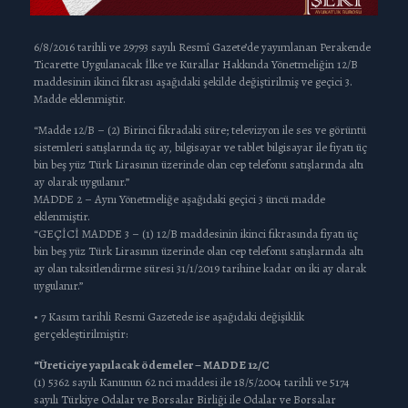
6/8/2016 tarihli ve 29793 sayılı Resmî Gazete’de yayımlanan Perakende
Ticarette Uygulanacak İlke ve Kurallar Hakkında Yönetmeliğin 12/B
maddesinin ikinci fıkrası aşağıdaki şekilde değiştirilmiş ve geçici 3.
Madde eklenmiştir.
“Madde 12/B – (2) Birinci fıkradaki süre; televizyon ile ses ve görüntü
sistemleri satışlarında üç ay, bilgisayar ve tablet bilgisayar ile fiyatı üç
bin beş yüz Türk Lirasının üzerinde olan cep telefonu satışlarında altı
ay olarak uygulanır.”
MADDE 2 – Aynı Yönetmeliğe aşağıdaki geçici 3 üncü madde
eklenmiştir.
“GEÇİCİ MADDE 3 – (1) 12/B maddesinin ikinci fıkrasında fiyatı üç
bin beş yüz Türk Lirasının üzerinde olan cep telefonu satışlarında altı
ay olan taksitlendirme süresi 31/1/2019 tarihine kadar on iki ay olarak
uygulanır.”
• 7 Kasım tarihli Resmi Gazetede ise aşağıdaki değişiklik
gerçekleştirilmiştir:
“Üreticiye yapılacak ödemeler – MADDE 12/C
(1) 5362 sayılı Kanunun 62 nci maddesi ile 18/5/2004 tarihli ve 5174
sayılı Türkiye Odalar ve Borsalar Birliği ile Odalar ve Borsalar