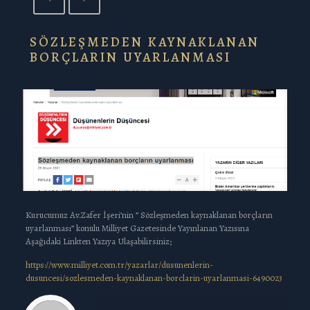
SÖZLEŞMEDEN KAYNAKLANAN
BORÇLARIN UYARLANMASI
Kurucumuz Av.Zafer İşeri’nin ” Sözleşmeden kaynaklanan borçların
uyarlanması” konulu Milliyet Gazetesinde Yayınlanan Yazısına
Aşağıdaki Linkten Yazıya Ulaşabilirsiniz;
https://www.milliyet.com.tr/yazarlar/dusunenlerin-
dusuncesi/sozlesmeden-kaynaklanan-borclarin-uyarlanmasi-6490023