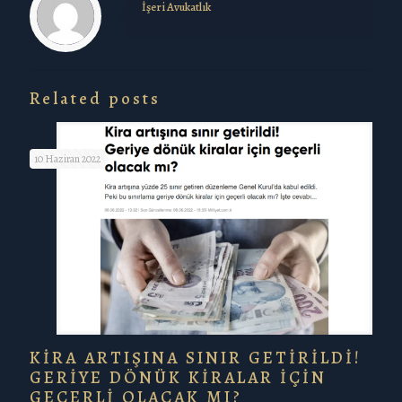
İşeri Avukatlık
Related posts
10 Haziran 2022
KİRA ARTIŞINA SINIR GETİRİLDİ!
GERİYE DÖNÜK KİRALAR İÇİN
GEÇERLİ OLACAK MI?