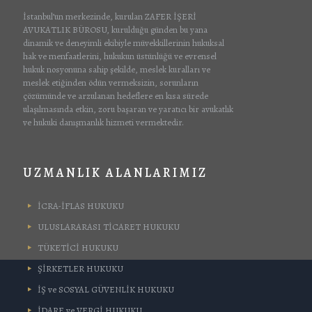
İstanbul’un merkezinde, kurulan ZAFER İŞERİ
AVUKATLIK BÜROSU, kurulduğu günden bu yana
dinamik ve deneyimli ekibiyle müvekkillerinin hukuksal
hak ve menfaatlerini, hukukun üstünlüğü ve evrensel
hukuk nosyonuna sahip şekilde, meslek kuralları ve
meslek etiğinden ödün vermeksizin, sorunların
çözümünde ve arzulanan hedeflere en kısa sürede
ulaşılmasında etkin, zoru başaran ve yaratıcı bir avukatlık
ve hukuki danışmanlık hizmeti vermektedir.
UZMANLIK ALANLARIMIZ
İCRA-İFLAS HUKUKU
ULUSLARARASI TİCARET HUKUKU
TÜKETİCİ HUKUKU
ŞİRKETLER HUKUKU
İŞ ve SOSYAL GÜVENLİK HUKUKU
İDARE ve VERGİ HUKUKU