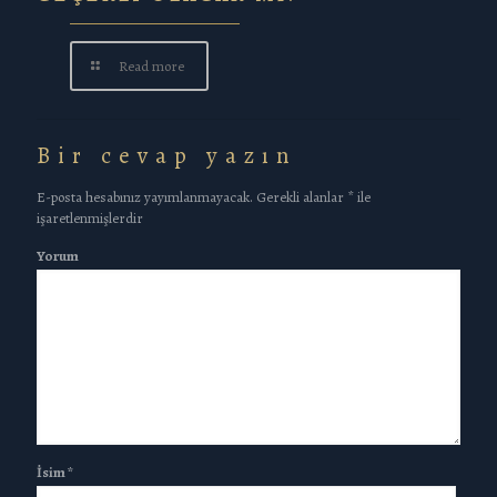
Read more
Bir cevap yazın
E-posta hesabınız yayımlanmayacak.
Gerekli alanlar
*
ile
işaretlenmişlerdir
Yorum
İsim
*